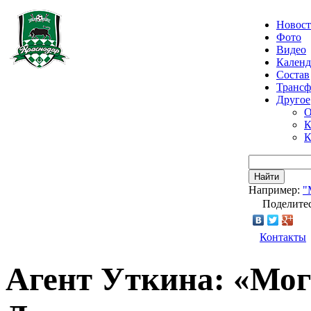
Новос
Фото
Видео
Календ
Состав
Транс
Другое
О
К
К
Найти
Например:
"
Поделитес
Контакты
Агент Уткина: «Мог