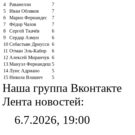
4
Раванелли
7
5
Иван Обляков
7
6
Марио Фернандес
7
7
Фёдор Чалов
7
8
Сергей Ткачёв
6
9
Сердар Азмун
6
10
Себастьян Дриусси
6
11
Отман Эль-Кабир
6
12
Алексей Миранчук
6
13
Мануэл Фернандеш
5
14
Луис Адриано
5
15
Никола Влашич
5
Наша группа Вконтакте
Лента новостей:
6.7.2026, 19:00