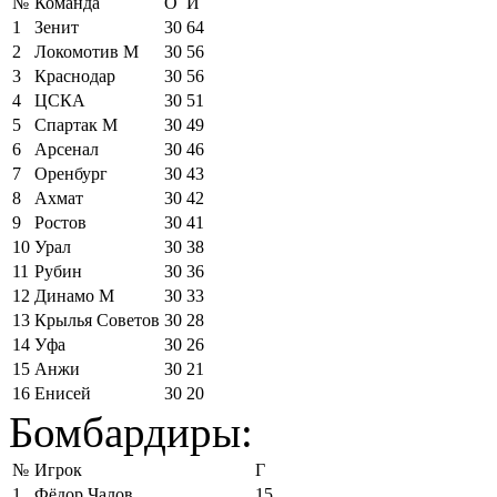
№
Команда
О
И
1
Зенит
30
64
2
Локомотив М
30
56
3
Краснодар
30
56
4
ЦСКА
30
51
5
Спартак М
30
49
6
Арсенал
30
46
7
Оренбург
30
43
8
Ахмат
30
42
9
Ростов
30
41
10
Урал
30
38
11
Рубин
30
36
12
Динамо М
30
33
13
Крылья Советов
30
28
14
Уфа
30
26
15
Анжи
30
21
16
Енисей
30
20
Бомбардиры:
№
Игрок
Г
1
Фёдор Чалов
15