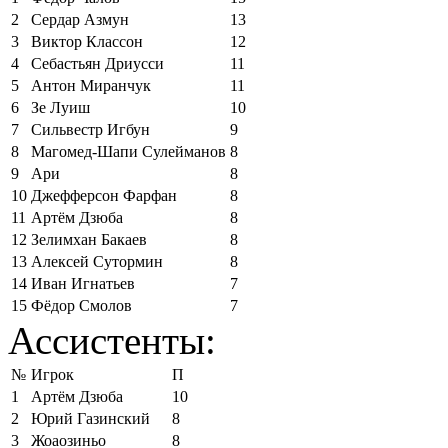
2
Сердар Азмун
13
3
Виктор Классон
12
4
Себастьян Дриусси
11
5
Антон Миранчук
11
6
Зе Луиш
10
7
Сильвестр Игбун
9
8
Магомед-Шапи Сулейманов
8
9
Ари
8
10
Джефферсон Фарфан
8
11
Артём Дзюба
8
12
Зелимхан Бакаев
8
13
Алексей Сутормин
8
14
Иван Игнатьев
7
15
Фёдор Смолов
7
Ассистенты:
№
Игрок
П
1
Артём Дзюба
10
2
Юрий Газинский
8
3
Жоаозиньо
8