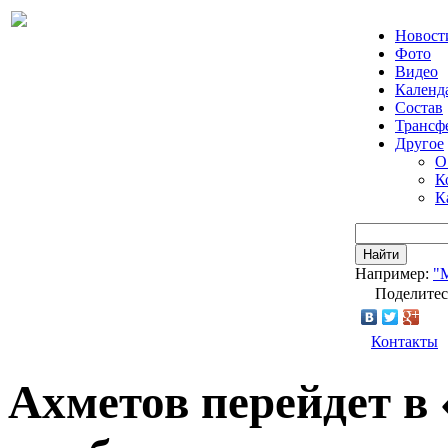
Новост
Фото
Видео
Календ
Состав
Трансф
Другое
О
К
К
Найти
Например:
"
Поделитес
Контакты
Ахметов перейдет в