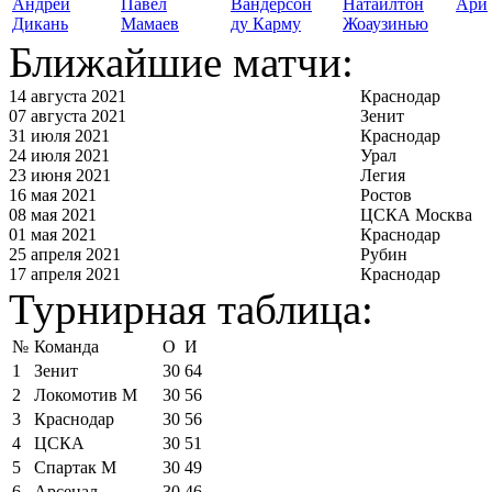
Андрей
Павел
Вандерсон
Натаилтон
Ари
Дикань
Мамаев
ду Карму
Жоаузинью
Ближайшие матчи:
14 августа 2021
Краснодар
07 августа 2021
Зенит
31 июля 2021
Краснодар
24 июля 2021
Урал
23 июня 2021
Легия
16 мая 2021
Ростов
08 мая 2021
ЦСКА Москва
01 мая 2021
Краснодар
25 апреля 2021
Рубин
17 апреля 2021
Краснодар
Турнирная таблица:
№
Команда
О
И
1
Зенит
30
64
2
Локомотив М
30
56
3
Краснодар
30
56
4
ЦСКА
30
51
5
Спартак М
30
49
6
Арсенал
30
46