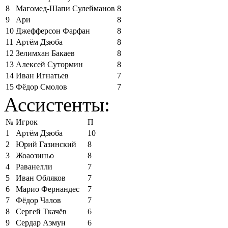
8
Магомед-Шапи Сулейманов
8
9
Ари
8
10
Джефферсон Фарфан
8
11
Артём Дзюба
8
12
Зелимхан Бакаев
8
13
Алексей Сутормин
8
14
Иван Игнатьев
7
15
Фёдор Смолов
7
Ассистенты:
№
Игрок
П
1
Артём Дзюба
10
2
Юрий Газинский
8
3
Жоаозиньо
8
4
Раванелли
7
5
Иван Обляков
7
6
Марио Фернандес
7
7
Фёдор Чалов
7
8
Сергей Ткачёв
6
9
Сердар Азмун
6