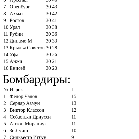
7
Оренбург
30
43
8
Ахмат
30
42
9
Ростов
30
41
10
Урал
30
38
11
Рубин
30
36
12
Динамо М
30
33
13
Крылья Советов
30
28
14
Уфа
30
26
15
Анжи
30
21
16
Енисей
30
20
Бомбардиры:
№
Игрок
Г
1
Фёдор Чалов
15
2
Сердар Азмун
13
3
Виктор Классон
12
4
Себастьян Дриусси
11
5
Антон Миранчук
11
6
Зе Луиш
10
7
Сильвестр Игбун
9