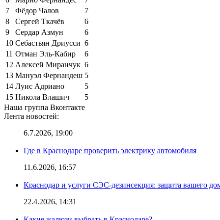
7
Фёдор Чалов
7
8
Сергей Ткачёв
6
9
Сердар Азмун
6
10
Себастьян Дриусси
6
11
Отман Эль-Кабир
6
12
Алексей Миранчук
6
13
Мануэл Фернандеш
5
14
Луис Адриано
5
15
Никола Влашич
5
Наша группа Вконтакте
Лента новостей:
6.7.2026, 19:00
Где в Краснодаре проверить электрику автомобиля
11.6.2026, 16:57
Краснодар и услуги СЭС-дезинсекция: защита вашего дом
22.4.2026, 14:31
Какие жалюзи выбрать в Краснодаре?