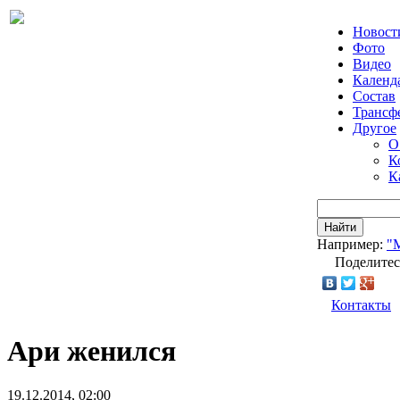
Новост
Фото
Видео
Календ
Состав
Трансф
Другое
О
К
К
Найти
Например:
"
Поделитес
Контакты
Ари женился
19.12.2014, 02:00