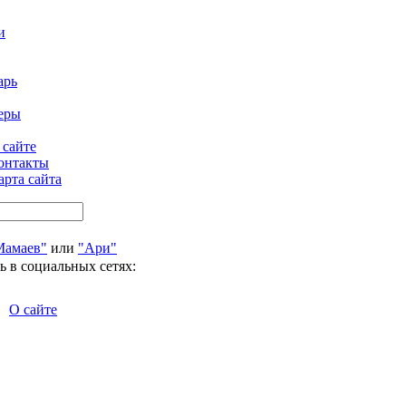
и
арь
еры
 сайте
онтакты
арта сайта
Мамаев"
или
"Ари"
ь в социальных сетях:
О сайте