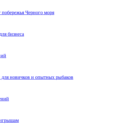
у побережья Черного моря
для бизнеса
ций
ы для новичков и опытных рыбаков
ений
ыигрышам