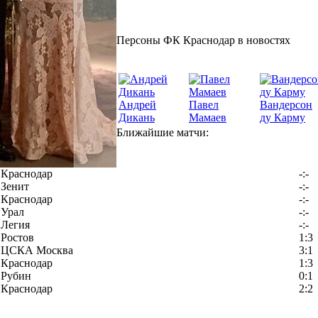
Персоны ФК Краснодар в новостях
Андрей
Павел
Вандерсон
Дикань
Мамаев
ду Карму
Ближайшие матчи:
Краснодар
-:-
Зенит
-:-
Краснодар
-:-
Урал
-:-
Легия
-:-
Ростов
1:3
ЦСКА Москва
3:1
Краснодар
1:3
Рубин
0:1
Краснодар
2:2