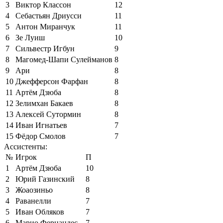
3
Виктор Классон
12
4
Себастьян Дриусси
11
5
Антон Миранчук
11
6
Зе Луиш
10
7
Сильвестр Игбун
9
8
Магомед-Шапи Сулейманов
8
9
Ари
8
10
Джефферсон Фарфан
8
11
Артём Дзюба
8
12
Зелимхан Бакаев
8
13
Алексей Сутормин
8
14
Иван Игнатьев
7
15
Фёдор Смолов
7
Ассистенты:
№
Игрок
П
1
Артём Дзюба
10
2
Юрий Газинский
8
3
Жоаозиньо
8
4
Раванелли
7
5
Иван Обляков
7
6
Марио Фернандес
7