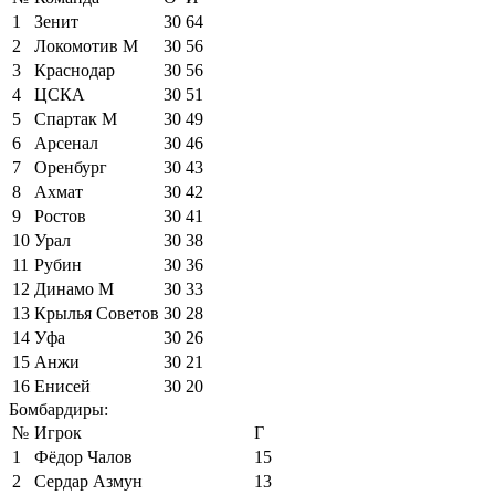
1
Зенит
30
64
2
Локомотив М
30
56
3
Краснодар
30
56
4
ЦСКА
30
51
5
Спартак М
30
49
6
Арсенал
30
46
7
Оренбург
30
43
8
Ахмат
30
42
9
Ростов
30
41
10
Урал
30
38
11
Рубин
30
36
12
Динамо М
30
33
13
Крылья Советов
30
28
14
Уфа
30
26
15
Анжи
30
21
16
Енисей
30
20
Бомбардиры:
№
Игрок
Г
1
Фёдор Чалов
15
2
Сердар Азмун
13