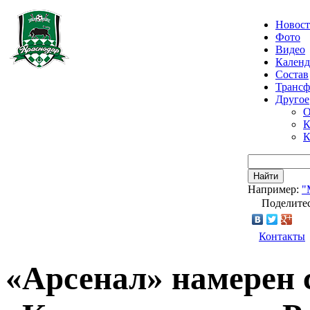
Новос
Фото
Видео
Календ
Состав
Транс
Другое
О
К
К
Найти
Например:
"
Поделитес
Контакты
«Арсенал» намерен 