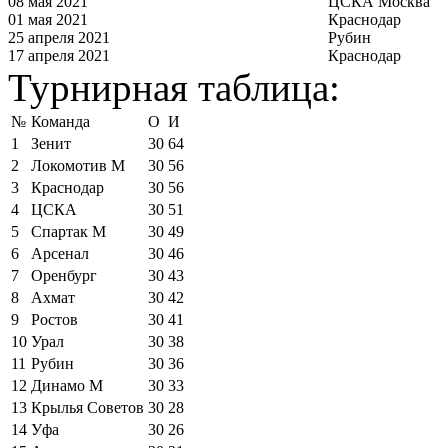
08 мая 2021
ЦСКА Москва
01 мая 2021
Краснодар
25 апреля 2021
Рубин
17 апреля 2021
Краснодар
Турнирная таблица:
№
Команда
О
И
1
Зенит
30
64
2
Локомотив М
30
56
3
Краснодар
30
56
4
ЦСКА
30
51
5
Спартак М
30
49
6
Арсенал
30
46
7
Оренбург
30
43
8
Ахмат
30
42
9
Ростов
30
41
10
Урал
30
38
11
Рубин
30
36
12
Динамо М
30
33
13
Крылья Советов
30
28
14
Уфа
30
26