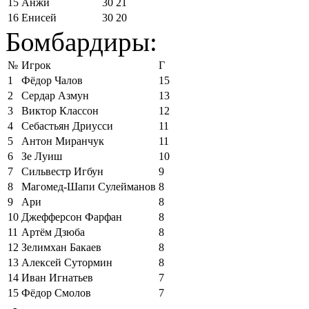
15
Анжи
30
21
16
Енисей
30
20
Бомбардиры:
№
Игрок
Г
1
Фёдор Чалов
15
2
Сердар Азмун
13
3
Виктор Классон
12
4
Себастьян Дриусси
11
5
Антон Миранчук
11
6
Зе Луиш
10
7
Сильвестр Игбун
9
8
Магомед-Шапи Сулейманов
8
9
Ари
8
10
Джефферсон Фарфан
8
11
Артём Дзюба
8
12
Зелимхан Бакаев
8
13
Алексей Сутормин
8
14
Иван Игнатьев
7
15
Фёдор Смолов
7