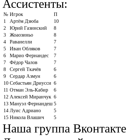
Ассистенты:
№
Игрок
П
1
Артём Дзюба
10
2
Юрий Газинский
8
3
Жоаозиньо
8
4
Раванелли
7
5
Иван Обляков
7
6
Марио Фернандес
7
7
Фёдор Чалов
7
8
Сергей Ткачёв
6
9
Сердар Азмун
6
10
Себастьян Дриусси
6
11
Отман Эль-Кабир
6
12
Алексей Миранчук
6
13
Мануэл Фернандеш
5
14
Луис Адриано
5
15
Никола Влашич
5
Наша группа Вконтакте