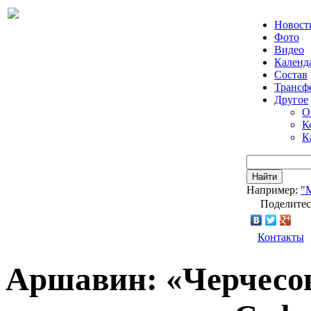
Новост
Фото
Видео
Календ
Состав
Трансф
Другое
О
К
К
Найти
Например:
"
Поделитес
Контакты
Аршавин: «Черчесов 