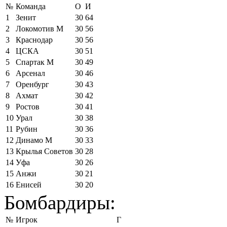
№
Команда
О
И
1
Зенит
30
64
2
Локомотив М
30
56
3
Краснодар
30
56
4
ЦСКА
30
51
5
Спартак М
30
49
6
Арсенал
30
46
7
Оренбург
30
43
8
Ахмат
30
42
9
Ростов
30
41
10
Урал
30
38
11
Рубин
30
36
12
Динамо М
30
33
13
Крылья Советов
30
28
14
Уфа
30
26
15
Анжи
30
21
16
Енисей
30
20
Бомбардиры:
№
Игрок
Г