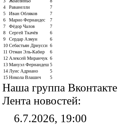
3
Жоаозиньо
8
4
Раванелли
7
5
Иван Обляков
7
6
Марио Фернандес
7
7
Фёдор Чалов
7
8
Сергей Ткачёв
6
9
Сердар Азмун
6
10
Себастьян Дриусси
6
11
Отман Эль-Кабир
6
12
Алексей Миранчук
6
13
Мануэл Фернандеш
5
14
Луис Адриано
5
15
Никола Влашич
5
Наша группа Вконтакте
Лента новостей:
6.7.2026, 19:00