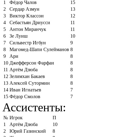
1
Фёдор Чалов
15
2
Сердар Азмун
13
3
Виктор Классон
12
4
Себастьян Дриусси
11
5
Антон Миранчук
11
6
Зе Луиш
10
7
Сильвестр Игбун
9
8
Магомед-Шапи Сулейманов
8
9
Ари
8
10
Джефферсон Фарфан
8
11
Артём Дзюба
8
12
Зелимхан Бакаев
8
13
Алексей Сутормин
8
14
Иван Игнатьев
7
15
Фёдор Смолов
7
Ассистенты:
№
Игрок
П
1
Артём Дзюба
10
2
Юрий Газинский
8