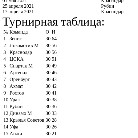
01 мая 2021
Краснодар
25 апреля 2021
Рубин
17 апреля 2021
Краснодар
Турнирная таблица:
№
Команда
О
И
1
Зенит
30
64
2
Локомотив М
30
56
3
Краснодар
30
56
4
ЦСКА
30
51
5
Спартак М
30
49
6
Арсенал
30
46
7
Оренбург
30
43
8
Ахмат
30
42
9
Ростов
30
41
10
Урал
30
38
11
Рубин
30
36
12
Динамо М
30
33
13
Крылья Советов
30
28
14
Уфа
30
26
15
Анжи
30
21