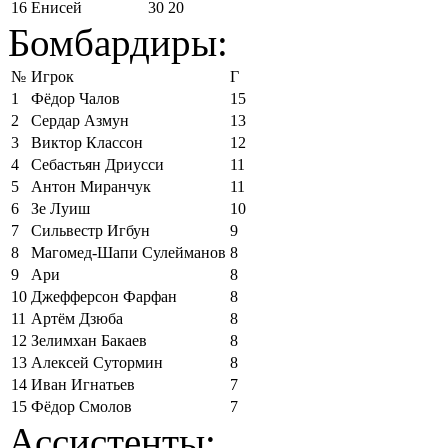
16
Енисей
30
20
Бомбардиры:
№
Игрок
Г
1
Фёдор Чалов
15
2
Сердар Азмун
13
3
Виктор Классон
12
4
Себастьян Дриусси
11
5
Антон Миранчук
11
6
Зе Луиш
10
7
Сильвестр Игбун
9
8
Магомед-Шапи Сулейманов
8
9
Ари
8
10
Джефферсон Фарфан
8
11
Артём Дзюба
8
12
Зелимхан Бакаев
8
13
Алексей Сутормин
8
14
Иван Игнатьев
7
15
Фёдор Смолов
7
Ассистенты: