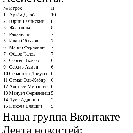
№
Игрок
П
1
Артём Дзюба
10
2
Юрий Газинский
8
3
Жоаозиньо
8
4
Раванелли
7
5
Иван Обляков
7
6
Марио Фернандес
7
7
Фёдор Чалов
7
8
Сергей Ткачёв
6
9
Сердар Азмун
6
10
Себастьян Дриусси
6
11
Отман Эль-Кабир
6
12
Алексей Миранчук
6
13
Мануэл Фернандеш
5
14
Луис Адриано
5
15
Никола Влашич
5
Наша группа Вконтакте
Лента новостей: