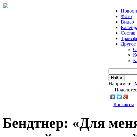
Новост
Фото
Видео
Календ
Состав
Трансф
Другое
О
К
К
Найти
Например:
"
Поделитес
Контакты
Бендтнер: «Для мен