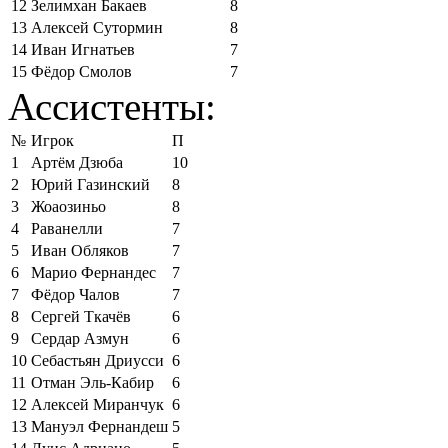
12
Зелимхан Бакаев
8
13
Алексей Сутормин
8
14
Иван Игнатьев
7
15
Фёдор Смолов
7
Ассистенты:
№
Игрок
П
1
Артём Дзюба
10
2
Юрий Газинский
8
3
Жоаозиньо
8
4
Раванелли
7
5
Иван Обляков
7
6
Марио Фернандес
7
7
Фёдор Чалов
7
8
Сергей Ткачёв
6
9
Сердар Азмун
6
10
Себастьян Дриусси
6
11
Отман Эль-Кабир
6
12
Алексей Миранчук
6
13
Мануэл Фернандеш
5