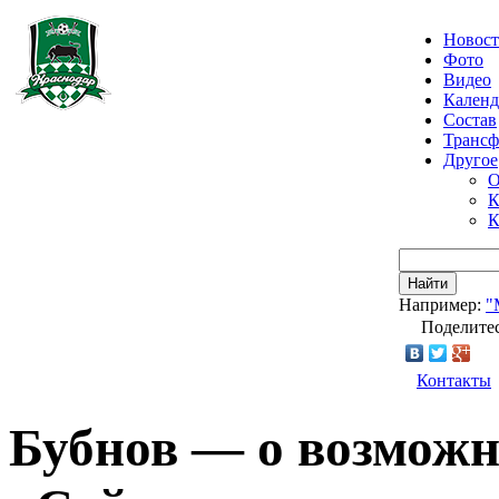
Новос
Фото
Видео
Календ
Состав
Транс
Другое
О
К
К
Найти
Например:
"
Поделитес
Контакты
Бубнов — о возможн