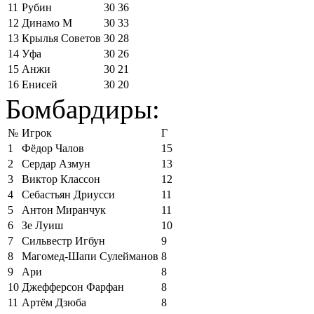
11
Рубин
30
36
12
Динамо М
30
33
13
Крылья Советов
30
28
14
Уфа
30
26
15
Анжи
30
21
16
Енисей
30
20
Бомбардиры:
№
Игрок
Г
1
Фёдор Чалов
15
2
Сердар Азмун
13
3
Виктор Классон
12
4
Себастьян Дриусси
11
5
Антон Миранчук
11
6
Зе Луиш
10
7
Сильвестр Игбун
9
8
Магомед-Шапи Сулейманов
8
9
Ари
8
10
Джефферсон Фарфан
8
11
Артём Дзюба
8