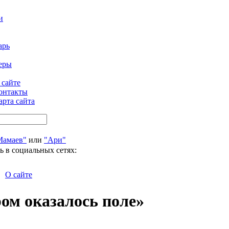
и
арь
еры
 сайте
онтакты
арта сайта
Мамаев"
или
"Ари"
ь в социальных сетях:
О сайте
м оказалось поле»