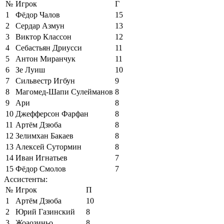
№
Игрок
Г
1
Фёдор Чалов
15
2
Сердар Азмун
13
3
Виктор Классон
12
4
Себастьян Дриусси
11
5
Антон Миранчук
11
6
Зе Луиш
10
7
Сильвестр Игбун
9
8
Магомед-Шапи Сулейманов
8
9
Ари
8
10
Джефферсон Фарфан
8
11
Артём Дзюба
8
12
Зелимхан Бакаев
8
13
Алексей Сутормин
8
14
Иван Игнатьев
7
15
Фёдор Смолов
7
Ассистенты:
№
Игрок
П
1
Артём Дзюба
10
2
Юрий Газинский
8
3
Жоаозиньо
8