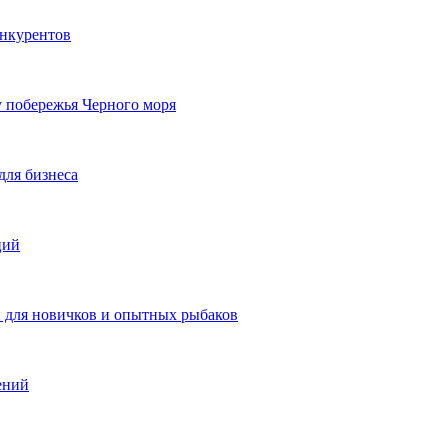
онкурентов
у побережья Черного моря
для бизнеса
ций
ы для новичков и опытных рыбаков
ений