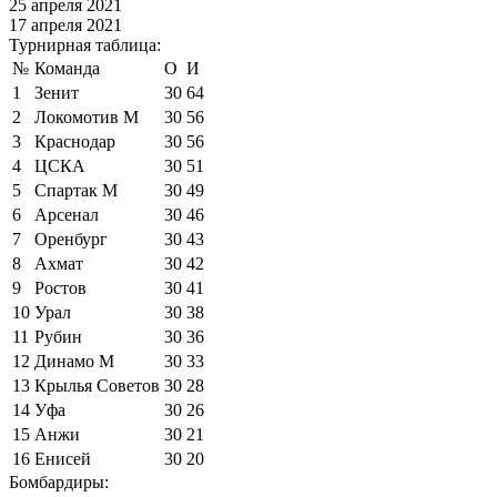
25 апреля 2021
17 апреля 2021
Турнирная таблица:
№
Команда
О
И
1
Зенит
30
64
2
Локомотив М
30
56
3
Краснодар
30
56
4
ЦСКА
30
51
5
Спартак М
30
49
6
Арсенал
30
46
7
Оренбург
30
43
8
Ахмат
30
42
9
Ростов
30
41
10
Урал
30
38
11
Рубин
30
36
12
Динамо М
30
33
13
Крылья Советов
30
28
14
Уфа
30
26
15
Анжи
30
21
16
Енисей
30
20
Бомбардиры: