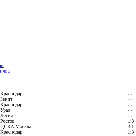
илва
Краснодар
-:-
Зенит
-:-
Краснодар
-:-
Урал
-:-
Легия
-:-
Ростов
1:3
ЦСКА Москва
3:1
Краснодар
1:3