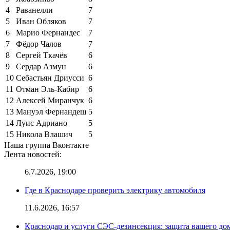
4
Раванелли
7
5
Иван Обляков
7
6
Марио Фернандес
7
7
Фёдор Чалов
7
8
Сергей Ткачёв
6
9
Сердар Азмун
6
10
Себастьян Дриусси
6
11
Отман Эль-Кабир
6
12
Алексей Миранчук
6
13
Мануэл Фернандеш
5
14
Луис Адриано
5
15
Никола Влашич
5
Наша группа Вконтакте
Лента новостей:
6.7.2026, 19:00
Где в Краснодаре проверить электрику автомобиля
11.6.2026, 16:57
Краснодар и услуги СЭС-дезинсекция: защита вашего дом