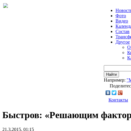
Новост
Фото
Видео
Календ
Состав
Трансф
Другое
О
К
К
Найти
Например:
"
Поделитес
Контакты
Быстров: «Решающим факторо
21.3.2015, 01:15