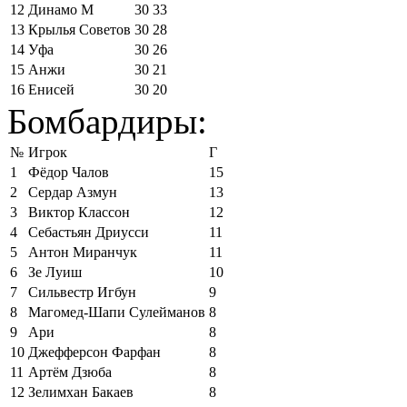
12
Динамо М
30
33
13
Крылья Советов
30
28
14
Уфа
30
26
15
Анжи
30
21
16
Енисей
30
20
Бомбардиры:
№
Игрок
Г
1
Фёдор Чалов
15
2
Сердар Азмун
13
3
Виктор Классон
12
4
Себастьян Дриусси
11
5
Антон Миранчук
11
6
Зе Луиш
10
7
Сильвестр Игбун
9
8
Магомед-Шапи Сулейманов
8
9
Ари
8
10
Джефферсон Фарфан
8
11
Артём Дзюба
8
12
Зелимхан Бакаев
8