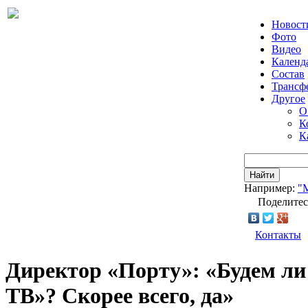
Новост
Фото
Видео
Календ
Состав
Трансф
Другое
О
К
К
Найти
Например:
"
Поделитес
Контакты
Директор «Порту»: «Будем ли
ТВ»? Скорее всего, да»