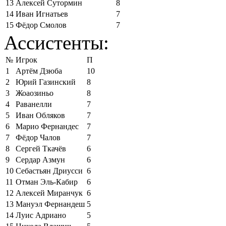
13
Алексей Сутормин
8
14
Иван Игнатьев
7
15
Фёдор Смолов
7
Ассистенты:
№
Игрок
П
1
Артём Дзюба
10
2
Юрий Газинский
8
3
Жоаозиньо
8
4
Раванелли
7
5
Иван Обляков
7
6
Марио Фернандес
7
7
Фёдор Чалов
7
8
Сергей Ткачёв
6
9
Сердар Азмун
6
10
Себастьян Дриусси
6
11
Отман Эль-Кабир
6
12
Алексей Миранчук
6
13
Мануэл Фернандеш
5
14
Луис Адриано
5