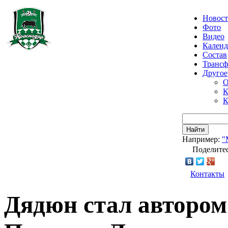
Новос
Фото
Видео
Календ
Состав
Транс
Другое
О
К
К
Найти
Например:
"
Поделитес
Контакты
Дядюн стал автором 