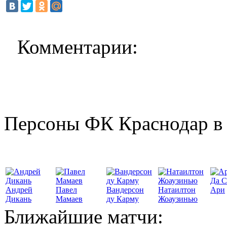
Комментарии:
Персоны ФК Краснодар в 
Да С
Андрей
Павел
Вандерсон
Натаилтон
Ари
Дикань
Мамаев
ду Карму
Жоаузинью
Ближайшие матчи: