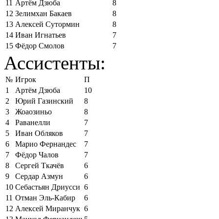
11
Артём Дзюба
8
12
Зелимхан Бакаев
8
13
Алексей Сутормин
8
14
Иван Игнатьев
7
15
Фёдор Смолов
7
Ассистенты:
№
Игрок
П
1
Артём Дзюба
10
2
Юрий Газинский
8
3
Жоаозиньо
8
4
Раванелли
7
5
Иван Обляков
7
6
Марио Фернандес
7
7
Фёдор Чалов
7
8
Сергей Ткачёв
6
9
Сердар Азмун
6
10
Себастьян Дриусси
6
11
Отман Эль-Кабир
6
12
Алексей Миранчук
6