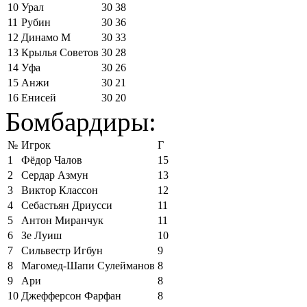
10
Урал
30
38
11
Рубин
30
36
12
Динамо М
30
33
13
Крылья Советов
30
28
14
Уфа
30
26
15
Анжи
30
21
16
Енисей
30
20
Бомбардиры:
№
Игрок
Г
1
Фёдор Чалов
15
2
Сердар Азмун
13
3
Виктор Классон
12
4
Себастьян Дриусси
11
5
Антон Миранчук
11
6
Зе Луиш
10
7
Сильвестр Игбун
9
8
Магомед-Шапи Сулейманов
8
9
Ари
8
10
Джефферсон Фарфан
8