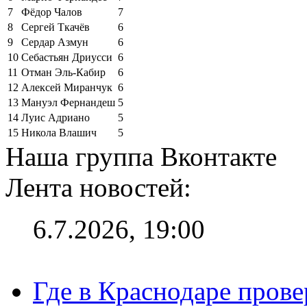
7
Фёдор Чалов
7
8
Сергей Ткачёв
6
9
Сердар Азмун
6
10
Себастьян Дриусси
6
11
Отман Эль-Кабир
6
12
Алексей Миранчук
6
13
Мануэл Фернандеш
5
14
Луис Адриано
5
15
Никола Влашич
5
Наша группа Вконтакте
Лента новостей:
6.7.2026, 19:00
Где в Краснодаре прове