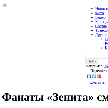
Новост
Фото
Видео
Календ
Состав
Трансф
Другое
О
К
К
Найти
Например:
"
Поделитес
Контакты
Фанаты «Зенита» см