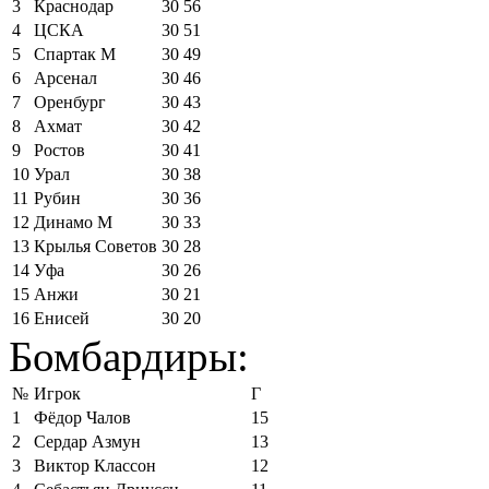
3
Краснодар
30
56
4
ЦСКА
30
51
5
Спартак М
30
49
6
Арсенал
30
46
7
Оренбург
30
43
8
Ахмат
30
42
9
Ростов
30
41
10
Урал
30
38
11
Рубин
30
36
12
Динамо М
30
33
13
Крылья Советов
30
28
14
Уфа
30
26
15
Анжи
30
21
16
Енисей
30
20
Бомбардиры:
№
Игрок
Г
1
Фёдор Чалов
15
2
Сердар Азмун
13
3
Виктор Классон
12