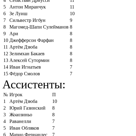
4
Себастьян Дриусси
11
5
Антон Миранчук
11
6
Зе Луиш
10
7
Сильвестр Игбун
9
8
Магомед-Шапи Сулейманов
8
9
Ари
8
10
Джефферсон Фарфан
8
11
Артём Дзюба
8
12
Зелимхан Бакаев
8
13
Алексей Сутормин
8
14
Иван Игнатьев
7
15
Фёдор Смолов
7
Ассистенты:
№
Игрок
П
1
Артём Дзюба
10
2
Юрий Газинский
8
3
Жоаозиньо
8
4
Раванелли
7
5
Иван Обляков
7
6
Марио Фернандес
7