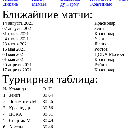
Дикань
Мамаев
ду Карму
Жоаузинью
Ближайшие матчи:
14 августа 2021
Краснодар
07 августа 2021
Зенит
31 июля 2021
Краснодар
24 июля 2021
Урал
23 июня 2021
Легия
16 мая 2021
Ростов
08 мая 2021
ЦСКА Москва
01 мая 2021
Краснодар
25 апреля 2021
Рубин
17 апреля 2021
Краснодар
Турнирная таблица:
№
Команда
О
И
1
Зенит
30
64
2
Локомотив М
30
56
3
Краснодар
30
56
4
ЦСКА
30
51
5
Спартак М
30
49
6
Арсенал
30
46