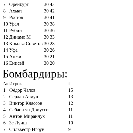
7
Оренбург
30
43
8
Ахмат
30
42
9
Ростов
30
41
10
Урал
30
38
11
Рубин
30
36
12
Динамо М
30
33
13
Крылья Советов
30
28
14
Уфа
30
26
15
Анжи
30
21
16
Енисей
30
20
Бомбардиры:
№
Игрок
Г
1
Фёдор Чалов
15
2
Сердар Азмун
13
3
Виктор Классон
12
4
Себастьян Дриусси
11
5
Антон Миранчук
11
6
Зе Луиш
10
7
Сильвестр Игбун
9