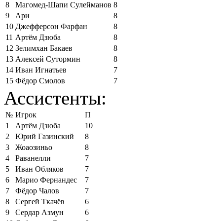
8
Магомед-Шапи Сулейманов
8
9
Ари
8
10
Джефферсон Фарфан
8
11
Артём Дзюба
8
12
Зелимхан Бакаев
8
13
Алексей Сутормин
8
14
Иван Игнатьев
7
15
Фёдор Смолов
7
Ассистенты:
№
Игрок
П
1
Артём Дзюба
10
2
Юрий Газинский
8
3
Жоаозиньо
8
4
Раванелли
7
5
Иван Обляков
7
6
Марио Фернандес
7
7
Фёдор Чалов
7
8
Сергей Ткачёв
6
9
Сердар Азмун
6