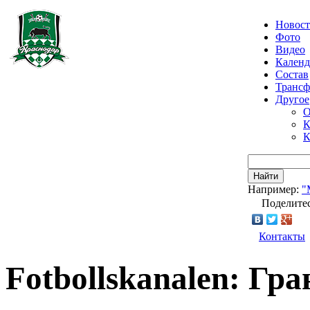
Новос
Фото
Видео
Календ
Состав
Транс
Другое
О
К
К
Найти
Например:
"
Поделитес
Контакты
Fotbollskanalen: Гр