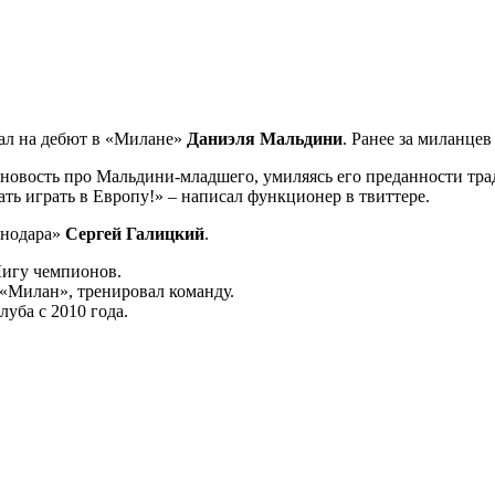
ал на дебют в «Милане»
Даниэля Мальдини
. Ранее за миланцев
новость про Мальдини-младшего, умиляясь его преданности трад
ть играть в Европу!» – написал функционер в твиттере.
снодара»
Сергей Галицкий
.
Лигу чемпионов.
«Милан», тренировал команду.
уба с 2010 года.