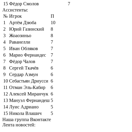
15
Фёдор Смолов
7
Ассистенты:
№
Игрок
П
1
Артём Дзюба
10
2
Юрий Газинский
8
3
Жоаозиньо
8
4
Раванелли
7
5
Иван Обляков
7
6
Марио Фернандес
7
7
Фёдор Чалов
7
8
Сергей Ткачёв
6
9
Сердар Азмун
6
10
Себастьян Дриусси
6
11
Отман Эль-Кабир
6
12
Алексей Миранчук
6
13
Мануэл Фернандеш
5
14
Луис Адриано
5
15
Никола Влашич
5
Наша группа Вконтакте
Лента новостей: