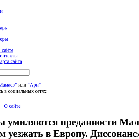
ти
арь
феры
 сайте
онтакты
арта сайта
Мамаев"
или
"Ари"
ь в социальных сетях:
О сайте
ы умиляются преданности Мал
 уезжать в Европу. Диссонанс