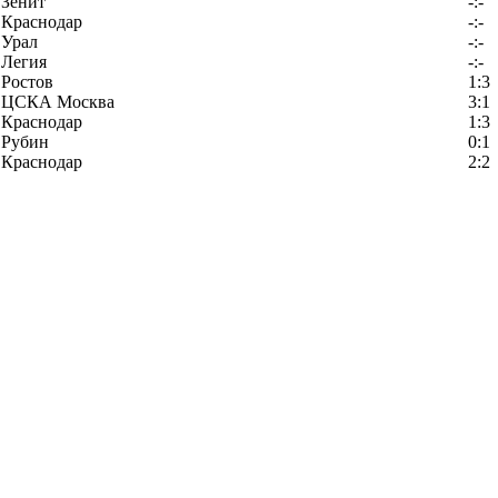
Зенит
-:-
Краснодар
-:-
Урал
-:-
Легия
-:-
Ростов
1:3
ЦСКА Москва
3:1
Краснодар
1:3
Рубин
0:1
Краснодар
2:2