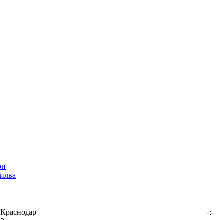
илва
Краснодар
-:-