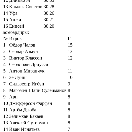
12
Динамо М
30
33
13
Крылья Советов
30
28
14
Уфа
30
26
15
Анжи
30
21
16
Енисей
30
20
Бомбардиры:
№
Игрок
Г
1
Фёдор Чалов
15
2
Сердар Азмун
13
3
Виктор Классон
12
4
Себастьян Дриусси
11
5
Антон Миранчук
11
6
Зе Луиш
10
7
Сильвестр Игбун
9
8
Магомед-Шапи Сулейманов
8
9
Ари
8
10
Джефферсон Фарфан
8
11
Артём Дзюба
8
12
Зелимхан Бакаев
8
13
Алексей Сутормин
8
14
Иван Игнатьев
7