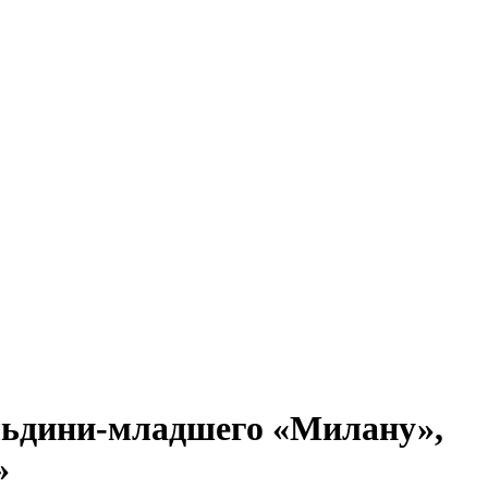
ьдини-младшего «Милану»,
»