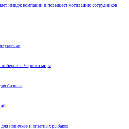
пляет имидж компании и повышает мотивацию сотрудников
онкурентов
у побережья Черного моря
для бизнеса
ций
ы для новичков и опытных рыбаков