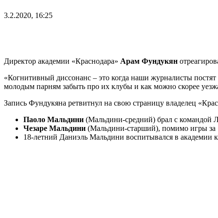
3.2.2020, 16:25
Директор академии «Краснодара»
Арам Фундукян
отреагиров
«Когнитивный диссонанс – это когда наши журналисты постят 
молодым парням забыть про их клубы и как можно скорее уезжа
Запись Фундукяна ретвитнул на свою страницу владелец «Кра
Паоло Мальдини
(Мальдини-средний) брал с командой 
Чезаре Мальдини
(Мальдини-старший), помимо игры за 
18-летний Даниэль Мальдини воспитывался в академии кл