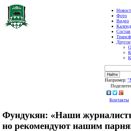
Новос
Фото
Видео
Календ
Состав
Транс
Другое
О
К
К
Найти
Например:
"
Поделитес
Контакты
Фундукян: «Наши журналист
но рекомендуют нашим парням