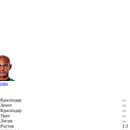
илва
Краснодар
-:-
Зенит
-:-
Краснодар
-:-
Урал
-:-
Легия
-:-
Ростов
1:3