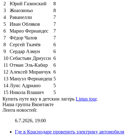
2
Юрий Газинский
8
3
Жоаозиньо
8
4
Раванелли
7
5
Иван Обляков
7
6
Марио Фернандес
7
7
Фёдор Чалов
7
8
Сергей Ткачёв
6
9
Сердар Азмун
6
10
Себастьян Дриусси
6
11
Отман Эль-Кабир
6
12
Алексей Миранчук
6
13
Мануэл Фернандеш
5
14
Луис Адриано
5
15
Никола Влашич
5
Купить путе вку в детскии лагерь
Lintas tour
.
Наша группа Вконтакте
Лента новостей:
6.7.2026, 19:00
Где в Краснодаре проверить электрику автомобиля