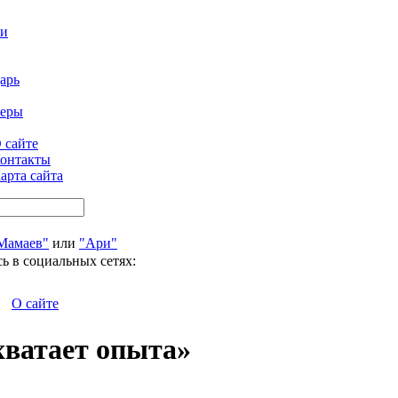
ти
арь
феры
 сайте
онтакты
арта сайта
Мамаев"
или
"Ари"
ь в социальных сетях:
О сайте
хватает опыта»