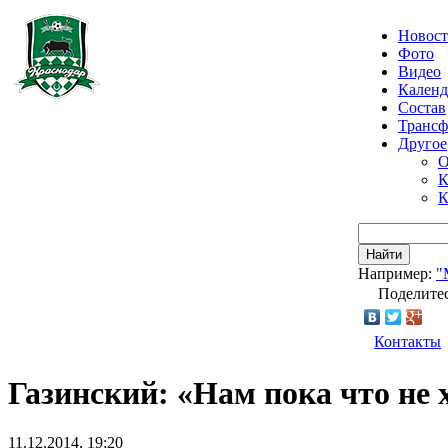
Новос
Фото
Видео
Календ
Состав
Транс
Другое
О
К
К
Найти
Например:
"
Поделитес
Контакты
Газинский: «Нам пока что не 
11.12.2014, 19:20