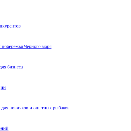
онкурентов
у побережья Черного моря
для бизнеса
ций
ы для новичков и опытных рыбаков
ений