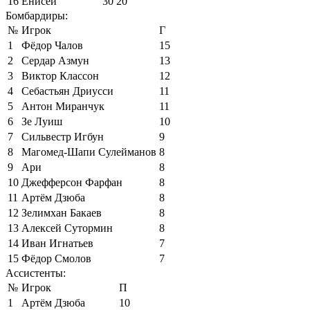
16
Енисей
30
20
Бомбардиры:
№
Игрок
Г
1
Фёдор Чалов
15
2
Сердар Азмун
13
3
Виктор Классон
12
4
Себастьян Дриусси
11
5
Антон Миранчук
11
6
Зе Луиш
10
7
Сильвестр Игбун
9
8
Магомед-Шапи Сулейманов
8
9
Ари
8
10
Джефферсон Фарфан
8
11
Артём Дзюба
8
12
Зелимхан Бакаев
8
13
Алексей Сутормин
8
14
Иван Игнатьев
7
15
Фёдор Смолов
7
Ассистенты:
№
Игрок
П
1
Артём Дзюба
10