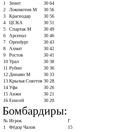
1
Зенит
30
64
2
Локомотив М
30
56
3
Краснодар
30
56
4
ЦСКА
30
51
5
Спартак М
30
49
6
Арсенал
30
46
7
Оренбург
30
43
8
Ахмат
30
42
9
Ростов
30
41
10
Урал
30
38
11
Рубин
30
36
12
Динамо М
30
33
13
Крылья Советов
30
28
14
Уфа
30
26
15
Анжи
30
21
16
Енисей
30
20
Бомбардиры:
№
Игрок
Г
1
Фёдор Чалов
15