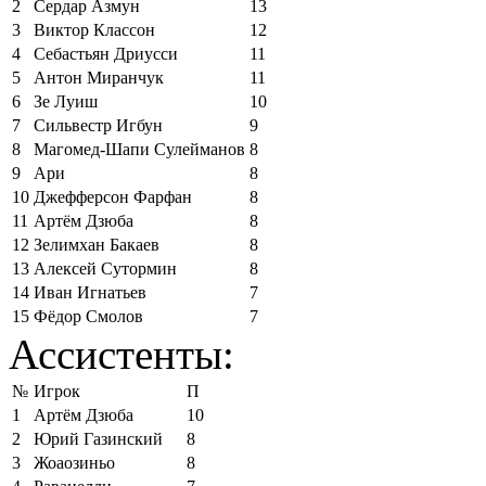
2
Сердар Азмун
13
3
Виктор Классон
12
4
Себастьян Дриусси
11
5
Антон Миранчук
11
6
Зе Луиш
10
7
Сильвестр Игбун
9
8
Магомед-Шапи Сулейманов
8
9
Ари
8
10
Джефферсон Фарфан
8
11
Артём Дзюба
8
12
Зелимхан Бакаев
8
13
Алексей Сутормин
8
14
Иван Игнатьев
7
15
Фёдор Смолов
7
Ассистенты:
№
Игрок
П
1
Артём Дзюба
10
2
Юрий Газинский
8
3
Жоаозиньо
8