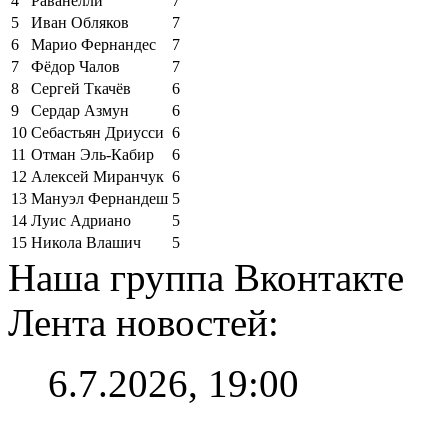
4
Раванелли
7
5
Иван Обляков
7
6
Марио Фернандес
7
7
Фёдор Чалов
7
8
Сергей Ткачёв
6
9
Сердар Азмун
6
10
Себастьян Дриусси
6
11
Отман Эль-Кабир
6
12
Алексей Миранчук
6
13
Мануэл Фернандеш
5
14
Луис Адриано
5
15
Никола Влашич
5
Наша группа Вконтакте
Лента новостей:
6.7.2026, 19:00