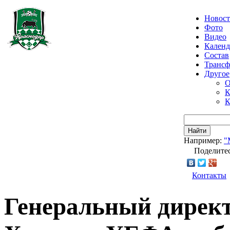
Новос
Фото
Видео
Календ
Состав
Транс
Другое
О
К
К
Найти
Например:
"
Поделитес
Контакты
Генеральный дирек