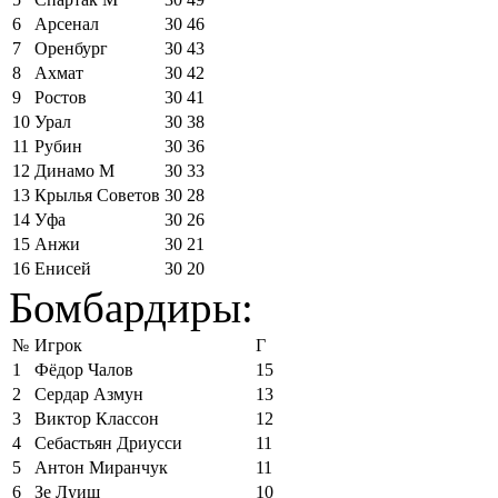
6
Арсенал
30
46
7
Оренбург
30
43
8
Ахмат
30
42
9
Ростов
30
41
10
Урал
30
38
11
Рубин
30
36
12
Динамо М
30
33
13
Крылья Советов
30
28
14
Уфа
30
26
15
Анжи
30
21
16
Енисей
30
20
Бомбардиры:
№
Игрок
Г
1
Фёдор Чалов
15
2
Сердар Азмун
13
3
Виктор Классон
12
4
Себастьян Дриусси
11
5
Антон Миранчук
11
6
Зе Луиш
10