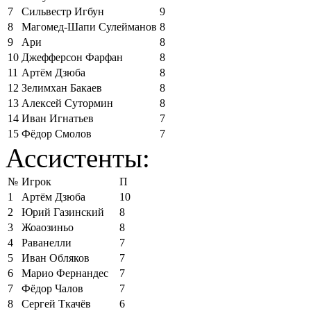
7
Сильвестр Игбун
9
8
Магомед-Шапи Сулейманов
8
9
Ари
8
10
Джефферсон Фарфан
8
11
Артём Дзюба
8
12
Зелимхан Бакаев
8
13
Алексей Сутормин
8
14
Иван Игнатьев
7
15
Фёдор Смолов
7
Ассистенты:
№
Игрок
П
1
Артём Дзюба
10
2
Юрий Газинский
8
3
Жоаозиньо
8
4
Раванелли
7
5
Иван Обляков
7
6
Марио Фернандес
7
7
Фёдор Чалов
7
8
Сергей Ткачёв
6