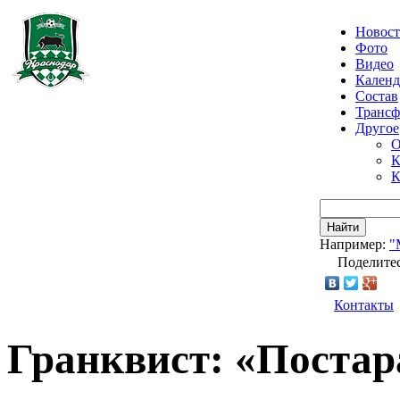
Новос
Фото
Видео
Календ
Состав
Транс
Другое
О
К
К
Найти
Например:
"
Поделитес
Контакты
Гранквист: «Постар