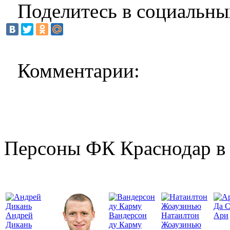
Поделитесь в социальны
Комментарии:
Персоны ФК Краснодар в 
Да 
Андрей
Вандерсон
Натаилтон
Ари
Дикань
ду Карму
Жоаузинью