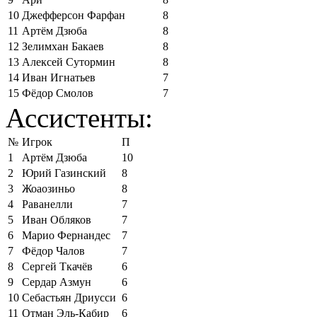
10
Джефферсон Фарфан
8
11
Артём Дзюба
8
12
Зелимхан Бакаев
8
13
Алексей Сутормин
8
14
Иван Игнатьев
7
15
Фёдор Смолов
7
Ассистенты:
№
Игрок
П
1
Артём Дзюба
10
2
Юрий Газинский
8
3
Жоаозиньо
8
4
Раванелли
7
5
Иван Обляков
7
6
Марио Фернандес
7
7
Фёдор Чалов
7
8
Сергей Ткачёв
6
9
Сердар Азмун
6
10
Себастьян Дриусси
6
11
Отман Эль-Кабир
6