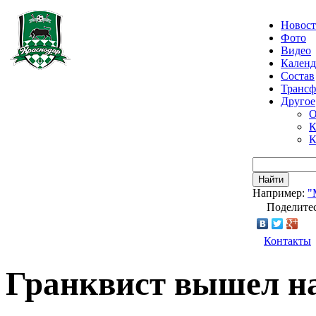
Новос
Фото
Видео
Календ
Состав
Транс
Другое
О
К
К
Найти
Например:
"
Поделитес
Контакты
Гранквист вышел на