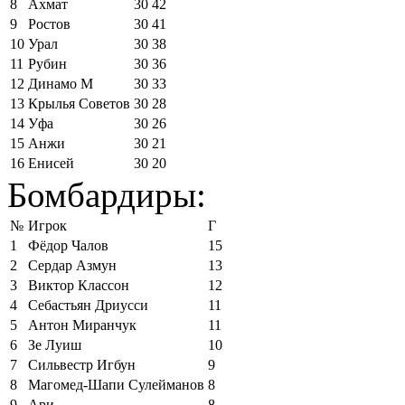
8
Ахмат
30
42
9
Ростов
30
41
10
Урал
30
38
11
Рубин
30
36
12
Динамо М
30
33
13
Крылья Советов
30
28
14
Уфа
30
26
15
Анжи
30
21
16
Енисей
30
20
Бомбардиры:
№
Игрок
Г
1
Фёдор Чалов
15
2
Сердар Азмун
13
3
Виктор Классон
12
4
Себастьян Дриусси
11
5
Антон Миранчук
11
6
Зе Луиш
10
7
Сильвестр Игбун
9
8
Магомед-Шапи Сулейманов
8
9
Ари
8