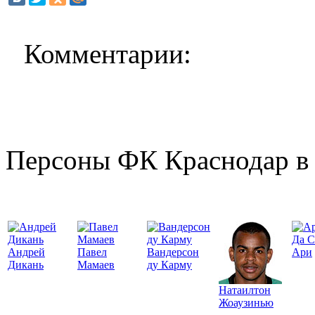
Комментарии:
Персоны ФК Краснодар в 
Да С
Андрей
Павел
Вандерсон
Ари
Дикань
Мамаев
ду Карму
Натаилтон
Жоаузинью