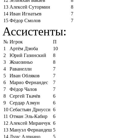
12
Зелимхан Бакаев
8
13
Алексей Сутормин
8
14
Иван Игнатьев
7
15
Фёдор Смолов
7
Ассистенты:
№
Игрок
П
1
Артём Дзюба
10
2
Юрий Газинский
8
3
Жоаозиньо
8
4
Раванелли
7
5
Иван Обляков
7
6
Марио Фернандес
7
7
Фёдор Чалов
7
8
Сергей Ткачёв
6
9
Сердар Азмун
6
10
Себастьян Дриусси
6
11
Отман Эль-Кабир
6
12
Алексей Миранчук
6
13
Мануэл Фернандеш
5
14
Луис Адриано
5