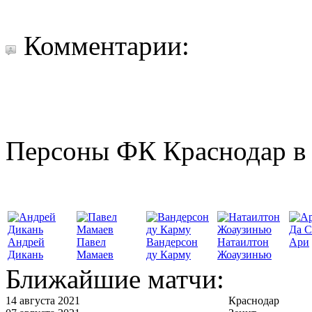
Комментарии:
Персоны ФК Краснодар в 
Да С
Андрей
Павел
Вандерсон
Натаилтон
Ари
Дикань
Мамаев
ду Карму
Жоаузинью
Ближайшие матчи:
14 августа 2021
Краснодар