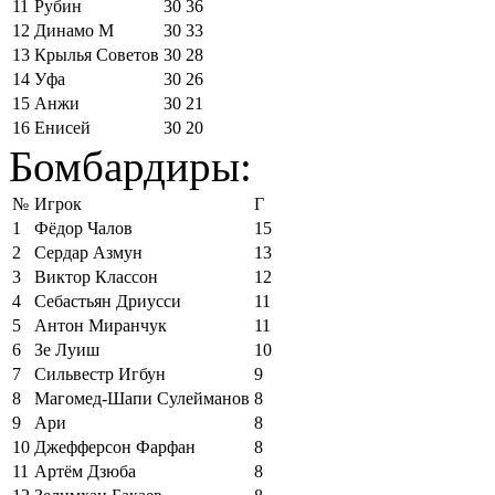
11
Рубин
30
36
12
Динамо М
30
33
13
Крылья Советов
30
28
14
Уфа
30
26
15
Анжи
30
21
16
Енисей
30
20
Бомбардиры:
№
Игрок
Г
1
Фёдор Чалов
15
2
Сердар Азмун
13
3
Виктор Классон
12
4
Себастьян Дриусси
11
5
Антон Миранчук
11
6
Зе Луиш
10
7
Сильвестр Игбун
9
8
Магомед-Шапи Сулейманов
8
9
Ари
8
10
Джефферсон Фарфан
8
11
Артём Дзюба
8