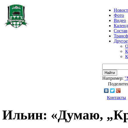
Новос
Фото
Видео
Календ
Состав
Транс
Другое
О
К
К
Найти
Например:
"
Поделитес
Контакты
Ильин: «Думаю, „Кр