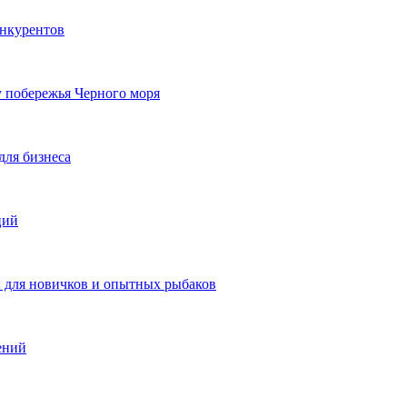
онкурентов
у побережья Черного моря
для бизнеса
ций
ы для новичков и опытных рыбаков
ений