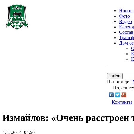
Новос
Фото
Видео
Календ
Состав
Транс
Другое
О
К
К
Найти
Например:
"
Поделитес
Контакты
Измайлов: «Очень расстроен т
4.12.2014, 04:50