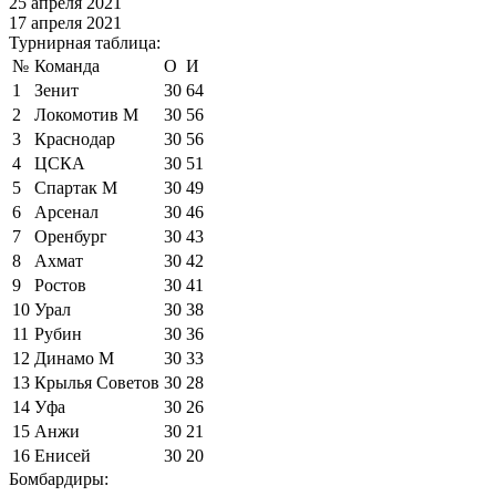
25 апреля 2021
17 апреля 2021
Турнирная таблица:
№
Команда
О
И
1
Зенит
30
64
2
Локомотив М
30
56
3
Краснодар
30
56
4
ЦСКА
30
51
5
Спартак М
30
49
6
Арсенал
30
46
7
Оренбург
30
43
8
Ахмат
30
42
9
Ростов
30
41
10
Урал
30
38
11
Рубин
30
36
12
Динамо М
30
33
13
Крылья Советов
30
28
14
Уфа
30
26
15
Анжи
30
21
16
Енисей
30
20
Бомбардиры: