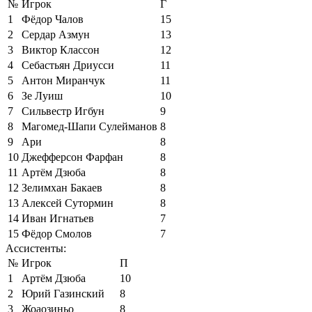
№
Игрок
Г
1
Фёдор Чалов
15
2
Сердар Азмун
13
3
Виктор Классон
12
4
Себастьян Дриусси
11
5
Антон Миранчук
11
6
Зе Луиш
10
7
Сильвестр Игбун
9
8
Магомед-Шапи Сулейманов
8
9
Ари
8
10
Джефферсон Фарфан
8
11
Артём Дзюба
8
12
Зелимхан Бакаев
8
13
Алексей Сутормин
8
14
Иван Игнатьев
7
15
Фёдор Смолов
7
Ассистенты:
№
Игрок
П
1
Артём Дзюба
10
2
Юрий Газинский
8
3
Жоаозиньо
8