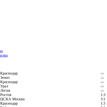
илва
Краснодар
-:-
Зенит
-:-
Краснодар
-:-
Урал
-:-
Легия
-:-
Ростов
1:3
ЦСКА Москва
3:1
Краснодар
1:3