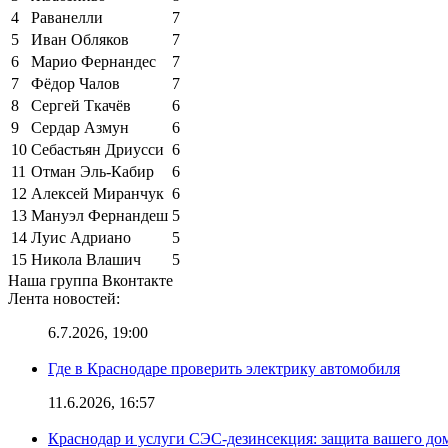
4
Раванелли
7
5
Иван Обляков
7
6
Марио Фернандес
7
7
Фёдор Чалов
7
8
Сергей Ткачёв
6
9
Сердар Азмун
6
10
Себастьян Дриусси
6
11
Отман Эль-Кабир
6
12
Алексей Миранчук
6
13
Мануэл Фернандеш
5
14
Луис Адриано
5
15
Никола Влашич
5
Наша группа Вконтакте
Лента новостей:
6.7.2026, 19:00
Где в Краснодаре проверить электрику автомобиля
11.6.2026, 16:57
Краснодар и услуги СЭС-дезинсекция: защита вашего дом