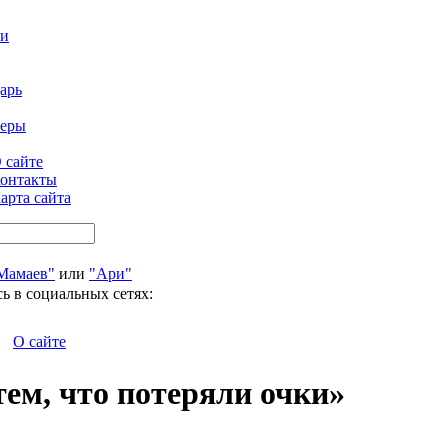
ти
арь
феры
 сайте
онтакты
арта сайта
Мамаев"
или
"Ари"
ь в социальных сетях:
О сайте
ем, что потеряли очки»