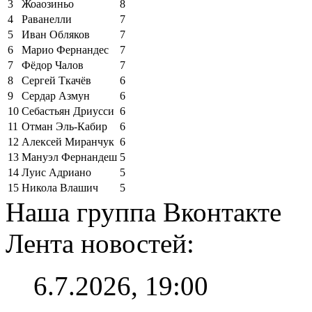
3
Жоаозиньо
8
4
Раванелли
7
5
Иван Обляков
7
6
Марио Фернандес
7
7
Фёдор Чалов
7
8
Сергей Ткачёв
6
9
Сердар Азмун
6
10
Себастьян Дриусси
6
11
Отман Эль-Кабир
6
12
Алексей Миранчук
6
13
Мануэл Фернандеш
5
14
Луис Адриано
5
15
Никола Влашич
5
Наша группа Вконтакте
Лента новостей:
6.7.2026, 19:00