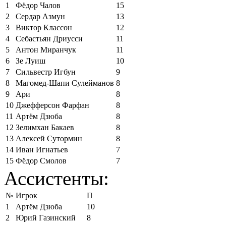
1
Фёдор Чалов
15
2
Сердар Азмун
13
3
Виктор Классон
12
4
Себастьян Дриусси
11
5
Антон Миранчук
11
6
Зе Луиш
10
7
Сильвестр Игбун
9
8
Магомед-Шапи Сулейманов
8
9
Ари
8
10
Джефферсон Фарфан
8
11
Артём Дзюба
8
12
Зелимхан Бакаев
8
13
Алексей Сутормин
8
14
Иван Игнатьев
7
15
Фёдор Смолов
7
Ассистенты:
№
Игрок
П
1
Артём Дзюба
10
2
Юрий Газинский
8