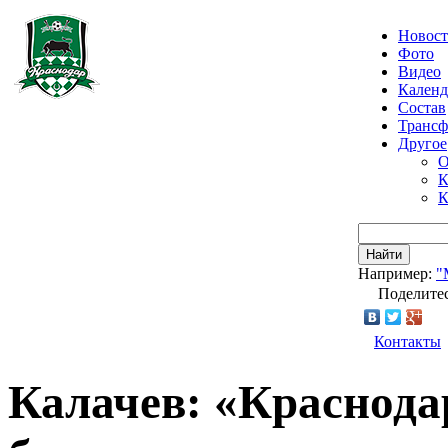
Новос
Фото
Видео
Календ
Состав
Транс
Другое
О
К
К
Найти
Например:
"
Поделитес
Контакты
Калачев: «Краснодар