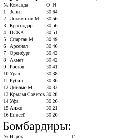
№
Команда
О
И
1
Зенит
30
64
2
Локомотив М
30
56
3
Краснодар
30
56
4
ЦСКА
30
51
5
Спартак М
30
49
6
Арсенал
30
46
7
Оренбург
30
43
8
Ахмат
30
42
9
Ростов
30
41
10
Урал
30
38
11
Рубин
30
36
12
Динамо М
30
33
13
Крылья Советов
30
28
14
Уфа
30
26
15
Анжи
30
21
16
Енисей
30
20
Бомбардиры:
№
Игрок
Г