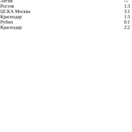
Легия
-:-
Ростов
1:3
ЦСКА Москва
3:1
Краснодар
1:3
Рубин
0:1
Краснодар
2:2