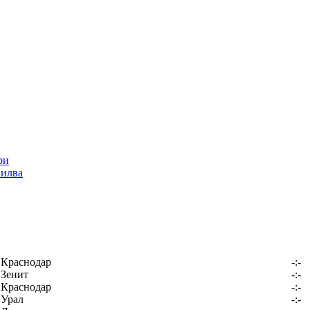
Силва
Краснодар
-:-
Зенит
-:-
Краснодар
-:-
Урал
-:-