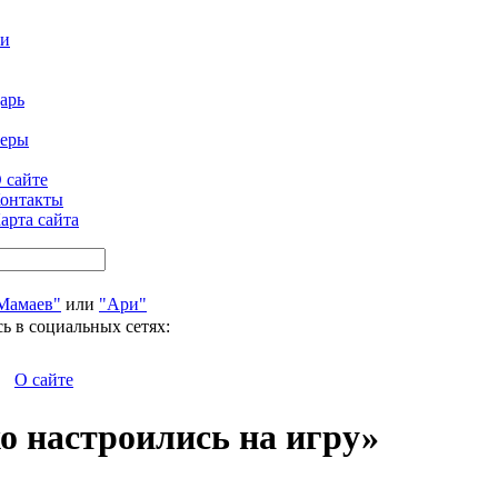
ти
арь
феры
 сайте
онтакты
арта сайта
Мамаев"
или
"Ари"
ь в социальных сетях:
О сайте
о настроились на игру»