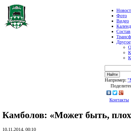
Новос
Фото
Видео
Календ
Состав
Транс
Другое
О
К
К
Найти
Например:
"
Поделитес
Контакты
Камболов: «Может быть, плох
10.11.2014, 00:10