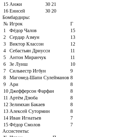
15
Анжи
30
21
16
Енисей
30
20
Бомбардиры:
№
Игрок
Г
1
Фёдор Чалов
15
2
Сердар Азмун
13
3
Виктор Классон
12
4
Себастьян Дриусси
11
5
Антон Миранчук
11
6
Зе Луиш
10
7
Сильвестр Игбун
9
8
Магомед-Шапи Сулейманов
8
9
Ари
8
10
Джефферсон Фарфан
8
11
Артём Дзюба
8
12
Зелимхан Бакаев
8
13
Алексей Сутормин
8
14
Иван Игнатьев
7
15
Фёдор Смолов
7
Ассистенты: