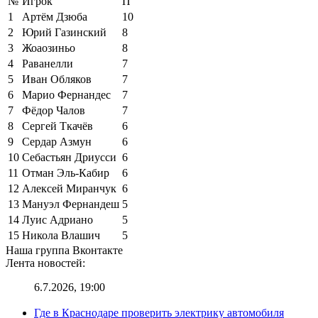
№
Игрок
П
1
Артём Дзюба
10
2
Юрий Газинский
8
3
Жоаозиньо
8
4
Раванелли
7
5
Иван Обляков
7
6
Марио Фернандес
7
7
Фёдор Чалов
7
8
Сергей Ткачёв
6
9
Сердар Азмун
6
10
Себастьян Дриусси
6
11
Отман Эль-Кабир
6
12
Алексей Миранчук
6
13
Мануэл Фернандеш
5
14
Луис Адриано
5
15
Никола Влашич
5
Наша группа Вконтакте
Лента новостей:
6.7.2026, 19:00
Где в Краснодаре проверить электрику автомобиля