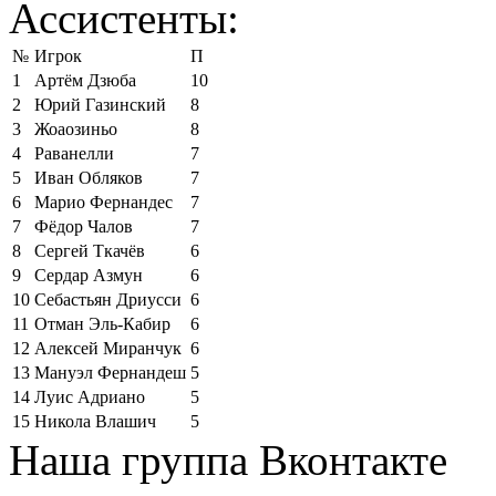
Ассистенты:
№
Игрок
П
1
Артём Дзюба
10
2
Юрий Газинский
8
3
Жоаозиньо
8
4
Раванелли
7
5
Иван Обляков
7
6
Марио Фернандес
7
7
Фёдор Чалов
7
8
Сергей Ткачёв
6
9
Сердар Азмун
6
10
Себастьян Дриусси
6
11
Отман Эль-Кабир
6
12
Алексей Миранчук
6
13
Мануэл Фернандеш
5
14
Луис Адриано
5
15
Никола Влашич
5
Наша группа Вконтакте