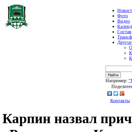
Новос
Фото
Видео
Календ
Состав
Транс
Другое
О
К
К
Найти
Например:
"
Поделитес
Контакты
Карпин назвал при