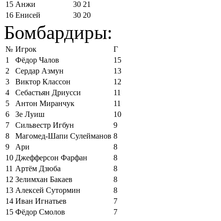
15
Анжи
30
21
16
Енисей
30
20
Бомбардиры:
№
Игрок
Г
1
Фёдор Чалов
15
2
Сердар Азмун
13
3
Виктор Классон
12
4
Себастьян Дриусси
11
5
Антон Миранчук
11
6
Зе Луиш
10
7
Сильвестр Игбун
9
8
Магомед-Шапи Сулейманов
8
9
Ари
8
10
Джефферсон Фарфан
8
11
Артём Дзюба
8
12
Зелимхан Бакаев
8
13
Алексей Сутормин
8
14
Иван Игнатьев
7
15
Фёдор Смолов
7