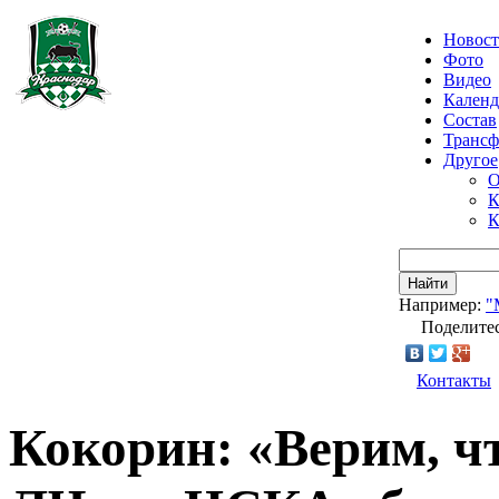
Новос
Фото
Видео
Календ
Состав
Транс
Другое
О
К
К
Найти
Например:
"
Поделитес
Контакты
Кокорин: «Верим, ч