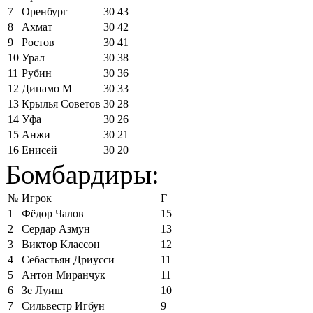
7
Оренбург
30
43
8
Ахмат
30
42
9
Ростов
30
41
10
Урал
30
38
11
Рубин
30
36
12
Динамо М
30
33
13
Крылья Советов
30
28
14
Уфа
30
26
15
Анжи
30
21
16
Енисей
30
20
Бомбардиры:
№
Игрок
Г
1
Фёдор Чалов
15
2
Сердар Азмун
13
3
Виктор Классон
12
4
Себастьян Дриусси
11
5
Антон Миранчук
11
6
Зе Луиш
10
7
Сильвестр Игбун
9