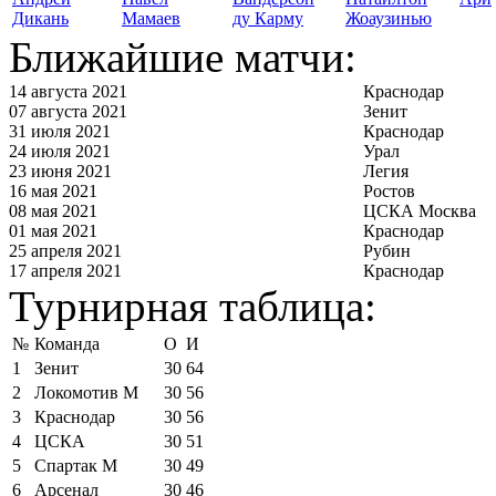
Дикань
Мамаев
ду Карму
Жоаузинью
Ближайшие матчи:
14 августа 2021
Краснодар
07 августа 2021
Зенит
31 июля 2021
Краснодар
24 июля 2021
Урал
23 июня 2021
Легия
16 мая 2021
Ростов
08 мая 2021
ЦСКА Москва
01 мая 2021
Краснодар
25 апреля 2021
Рубин
17 апреля 2021
Краснодар
Турнирная таблица:
№
Команда
О
И
1
Зенит
30
64
2
Локомотив М
30
56
3
Краснодар
30
56
4
ЦСКА
30
51
5
Спартак М
30
49
6
Арсенал
30
46