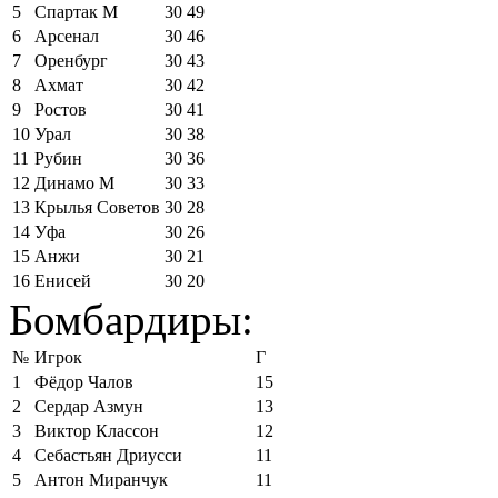
5
Спартак М
30
49
6
Арсенал
30
46
7
Оренбург
30
43
8
Ахмат
30
42
9
Ростов
30
41
10
Урал
30
38
11
Рубин
30
36
12
Динамо М
30
33
13
Крылья Советов
30
28
14
Уфа
30
26
15
Анжи
30
21
16
Енисей
30
20
Бомбардиры:
№
Игрок
Г
1
Фёдор Чалов
15
2
Сердар Азмун
13
3
Виктор Классон
12
4
Себастьян Дриусси
11
5
Антон Миранчук
11