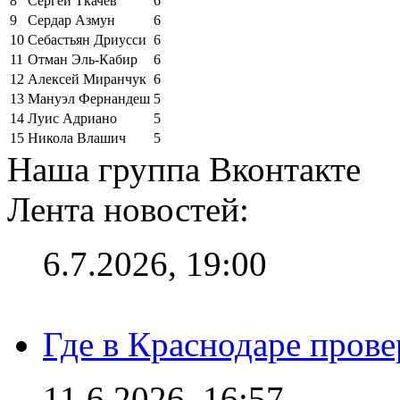
8
Сергей Ткачёв
6
9
Сердар Азмун
6
10
Себастьян Дриусси
6
11
Отман Эль-Кабир
6
12
Алексей Миранчук
6
13
Мануэл Фернандеш
5
14
Луис Адриано
5
15
Никола Влашич
5
Наша группа Вконтакте
Лента новостей:
6.7.2026, 19:00
Где в Краснодаре прове
11.6.2026, 16:57