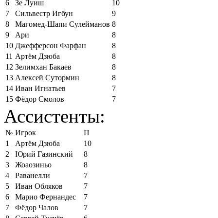
6
Зе Луиш
10
7
Сильвестр Игбун
9
8
Магомед-Шапи Сулейманов
8
9
Ари
8
10
Джефферсон Фарфан
8
11
Артём Дзюба
8
12
Зелимхан Бакаев
8
13
Алексей Сутормин
8
14
Иван Игнатьев
7
15
Фёдор Смолов
7
Ассистенты:
№
Игрок
П
1
Артём Дзюба
10
2
Юрий Газинский
8
3
Жоаозиньо
8
4
Раванелли
7
5
Иван Обляков
7
6
Марио Фернандес
7
7
Фёдор Чалов
7