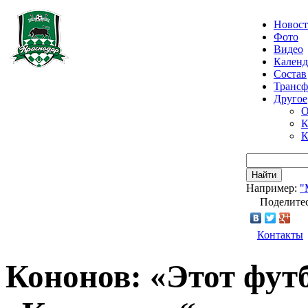
Новос
Фото
Видео
Календ
Состав
Транс
Другое
О
К
К
Найти
Например:
"
Поделитес
Контакты
Кононов: «Этот фут