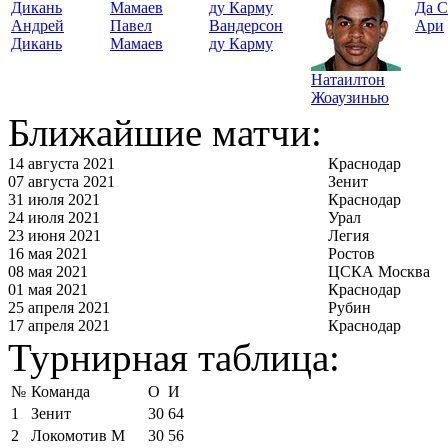
Да С
Андрей
Павел
Вандерсон
Ари
Дикань
Мамаев
ду Карму
Натаилтон
Жоаузинью
Ближайшие матчи:
14 августа 2021
Краснодар
07 августа 2021
Зенит
31 июля 2021
Краснодар
24 июля 2021
Урал
23 июня 2021
Легия
16 мая 2021
Ростов
08 мая 2021
ЦСКА Москва
01 мая 2021
Краснодар
25 апреля 2021
Рубин
17 апреля 2021
Краснодар
Турнирная таблица:
№
Команда
О
И
1
Зенит
30
64
2
Локомотив М
30
56