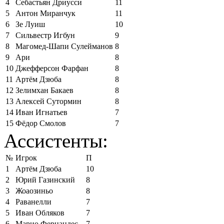
4
Себастьян Дриусси
11
5
Антон Миранчук
11
6
Зе Луиш
10
7
Сильвестр Игбун
9
8
Магомед-Шапи Сулейманов
8
9
Ари
8
10
Джефферсон Фарфан
8
11
Артём Дзюба
8
12
Зелимхан Бакаев
8
13
Алексей Сутормин
8
14
Иван Игнатьев
7
15
Фёдор Смолов
7
Ассистенты:
№
Игрок
П
1
Артём Дзюба
10
2
Юрий Газинский
8
3
Жоаозиньо
8
4
Раванелли
7
5
Иван Обляков
7
6
Марио Фернандес
7