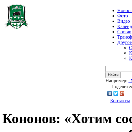
Новос
Фото
Видео
Календ
Состав
Транс
Другое
О
К
К
Найти
Например:
"
Поделитес
Контакты
Кононов: «Хотим со