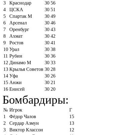
3
Краснодар
30
56
4
ЦСКА
30
51
5
Спартак М
30
49
6
Арсенал
30
46
7
Оренбург
30
43
8
Ахмат
30
42
9
Ростов
30
41
10
Урал
30
38
11
Рубин
30
36
12
Динамо М
30
33
13
Крылья Советов
30
28
14
Уфа
30
26
15
Анжи
30
21
16
Енисей
30
20
Бомбардиры:
№
Игрок
Г
1
Фёдор Чалов
15
2
Сердар Азмун
13
3
Виктор Классон
12