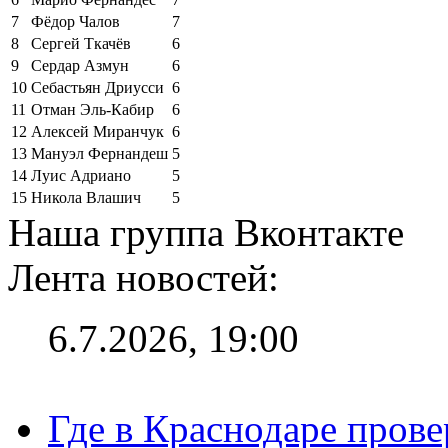
7
Фёдор Чалов
7
8
Сергей Ткачёв
6
9
Сердар Азмун
6
10
Себастьян Дриусси
6
11
Отман Эль-Кабир
6
12
Алексей Миранчук
6
13
Мануэл Фернандеш
5
14
Луис Адриано
5
15
Никола Влашич
5
Наша группа Вконтакте
Лента новостей:
6.7.2026, 19:00
Где в Краснодаре прове