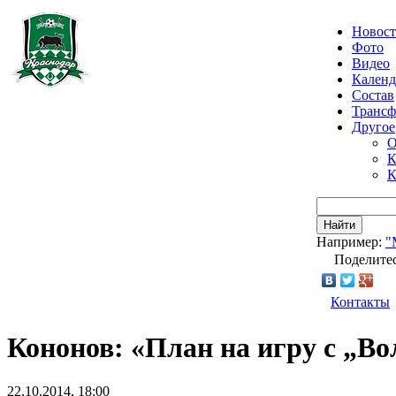
Новос
Фото
Видео
Календ
Состав
Транс
Другое
О
К
К
Найти
Например:
"
Поделитес
Контакты
Кононов: «План на игру с „В
22.10.2014, 18:00