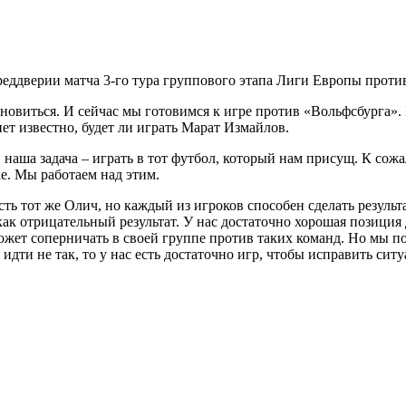
еддверии матча 3-го тура группового этапа Лиги Европы проти
ановиться. И сейчас мы готовимся к игре против «Вольфсбурга».
ет известно, будет ли играть Марат Измайлов.
, наша задача – играть в тот футбол, который нам присущ. К сож
ке. Мы работаем над этим.
сть тот же Олич, но каждый из игроков способен сделать резуль
как отрицательный результат. У нас достаточно хорошая позиция
жет соперничать в своей группе против таких команд. Но мы пок
идти не так, то у нас есть достаточно игр, чтобы исправить сит