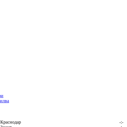
илва
Краснодар
-:-