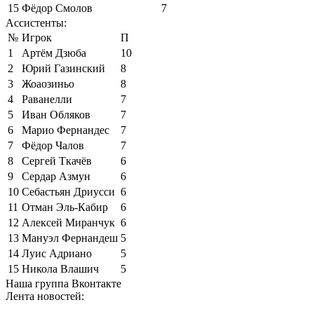
15
Фёдор Смолов
7
Ассистенты:
№
Игрок
П
1
Артём Дзюба
10
2
Юрий Газинский
8
3
Жоаозиньо
8
4
Раванелли
7
5
Иван Обляков
7
6
Марио Фернандес
7
7
Фёдор Чалов
7
8
Сергей Ткачёв
6
9
Сердар Азмун
6
10
Себастьян Дриусси
6
11
Отман Эль-Кабир
6
12
Алексей Миранчук
6
13
Мануэл Фернандеш
5
14
Луис Адриано
5
15
Никола Влашич
5
Наша группа Вконтакте
Лента новостей: