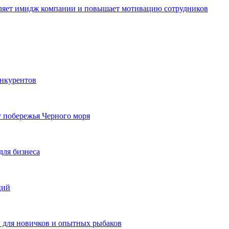
пляет имидж компании и повышает мотивацию сотрудников
онкурентов
у побережья Черного моря
для бизнеса
ций
ы для новичков и опытных рыбаков