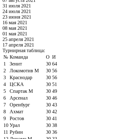
07 августа 2021
31 июля 2021
24 июля 2021
23 июня 2021
16 мая 2021
08 мая 2021
01 мая 2021
25 апреля 2021
17 апреля 2021
Турнирная таблица:
№
Команда
О
И
1
Зенит
30
64
2
Локомотив М
30
56
3
Краснодар
30
56
4
ЦСКА
30
51
5
Спартак М
30
49
6
Арсенал
30
46
7
Оренбург
30
43
8
Ахмат
30
42
9
Ростов
30
41
10
Урал
30
38
11
Рубин
30
36
12
Динамо М
30
33