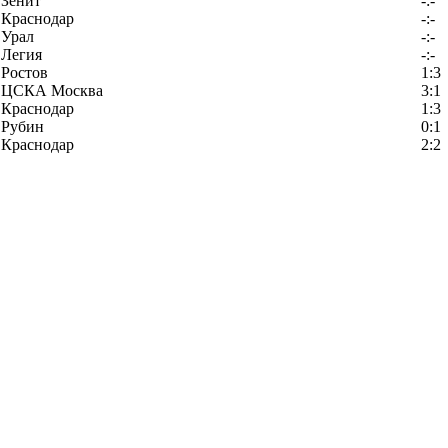
Зенит
-:-
Краснодар
-:-
Урал
-:-
Легия
-:-
Ростов
1:3
ЦСКА Москва
3:1
Краснодар
1:3
Рубин
0:1
Краснодар
2:2