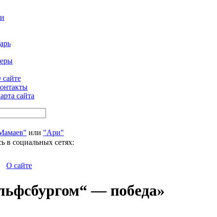
ти
арь
феры
 сайте
онтакты
арта сайта
Мамаев"
или
"Ари"
ь в социальных сетях:
О сайте
ольфсбургом“ — победа»