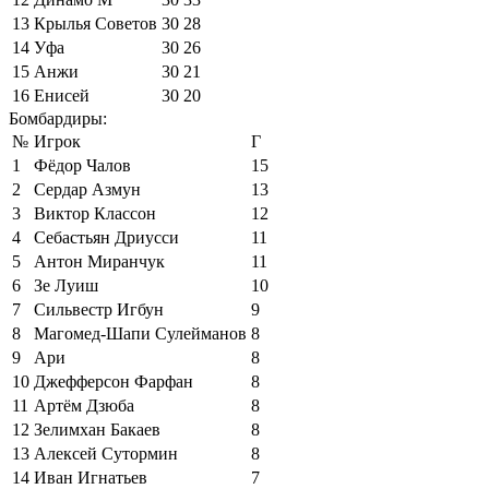
13
Крылья Советов
30
28
14
Уфа
30
26
15
Анжи
30
21
16
Енисей
30
20
Бомбардиры:
№
Игрок
Г
1
Фёдор Чалов
15
2
Сердар Азмун
13
3
Виктор Классон
12
4
Себастьян Дриусси
11
5
Антон Миранчук
11
6
Зе Луиш
10
7
Сильвестр Игбун
9
8
Магомед-Шапи Сулейманов
8
9
Ари
8
10
Джефферсон Фарфан
8
11
Артём Дзюба
8
12
Зелимхан Бакаев
8
13
Алексей Сутормин
8
14
Иван Игнатьев
7