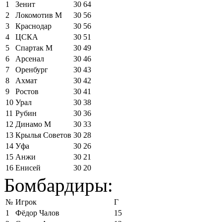
1
Зенит
30
64
2
Локомотив М
30
56
3
Краснодар
30
56
4
ЦСКА
30
51
5
Спартак М
30
49
6
Арсенал
30
46
7
Оренбург
30
43
8
Ахмат
30
42
9
Ростов
30
41
10
Урал
30
38
11
Рубин
30
36
12
Динамо М
30
33
13
Крылья Советов
30
28
14
Уфа
30
26
15
Анжи
30
21
16
Енисей
30
20
Бомбардиры:
№
Игрок
Г
1
Фёдор Чалов
15