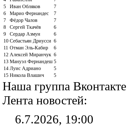
5
Иван Обляков
7
6
Марио Фернандес
7
7
Фёдор Чалов
7
8
Сергей Ткачёв
6
9
Сердар Азмун
6
10
Себастьян Дриусси
6
11
Отман Эль-Кабир
6
12
Алексей Миранчук
6
13
Мануэл Фернандеш
5
14
Луис Адриано
5
15
Никола Влашич
5
Наша группа Вконтакте
Лента новостей:
6.7.2026, 19:00