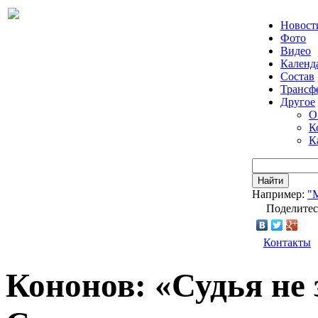
Новост
Фото
Видео
Календ
Состав
Трансф
Другое
О
К
К
Найти
Например:
"
Поделитес
Контакты
Кононов: «Судья не 