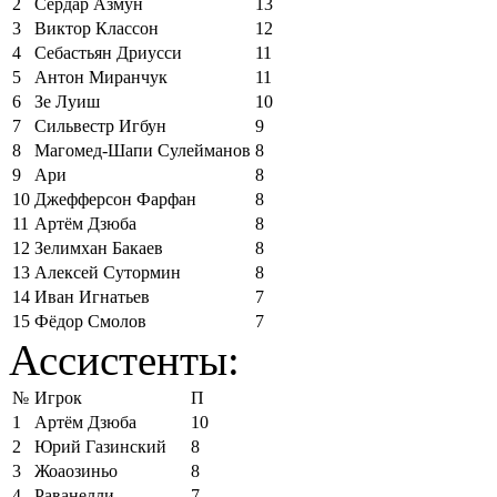
2
Сердар Азмун
13
3
Виктор Классон
12
4
Себастьян Дриусси
11
5
Антон Миранчук
11
6
Зе Луиш
10
7
Сильвестр Игбун
9
8
Магомед-Шапи Сулейманов
8
9
Ари
8
10
Джефферсон Фарфан
8
11
Артём Дзюба
8
12
Зелимхан Бакаев
8
13
Алексей Сутормин
8
14
Иван Игнатьев
7
15
Фёдор Смолов
7
Ассистенты:
№
Игрок
П
1
Артём Дзюба
10
2
Юрий Газинский
8
3
Жоаозиньо
8
4
Раванелли
7