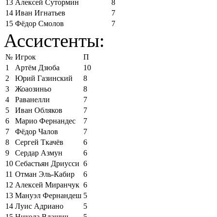
13
Алексей Сутормин
8
14
Иван Игнатьев
7
15
Фёдор Смолов
7
Ассистенты:
№
Игрок
П
1
Артём Дзюба
10
2
Юрий Газинский
8
3
Жоаозиньо
8
4
Раванелли
7
5
Иван Обляков
7
6
Марио Фернандес
7
7
Фёдор Чалов
7
8
Сергей Ткачёв
6
9
Сердар Азмун
6
10
Себастьян Дриусси
6
11
Отман Эль-Кабир
6
12
Алексей Миранчук
6
13
Мануэл Фернандеш
5
14
Луис Адриано
5
15
Никола Влашич
5