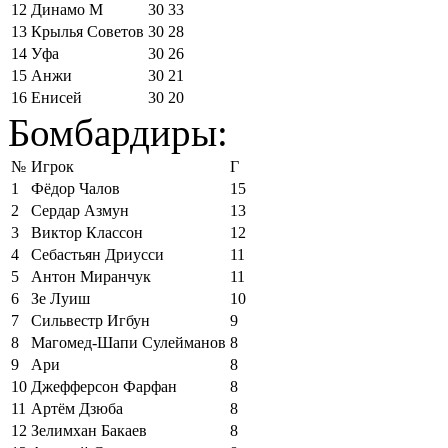
12
Динамо М
30
33
13
Крылья Советов
30
28
14
Уфа
30
26
15
Анжи
30
21
16
Енисей
30
20
Бомбардиры:
№
Игрок
Г
1
Фёдор Чалов
15
2
Сердар Азмун
13
3
Виктор Классон
12
4
Себастьян Дриусси
11
5
Антон Миранчук
11
6
Зе Луиш
10
7
Сильвестр Игбун
9
8
Магомед-Шапи Сулейманов
8
9
Ари
8
10
Джефферсон Фарфан
8
11
Артём Дзюба
8
12
Зелимхан Бакаев
8