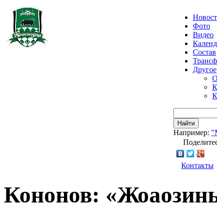
Новос
Фото
Видео
Календ
Состав
Транс
Другое
О
К
К
Найти
Например:
"
Поделитес
Контакты
Кононов: «Жоаозинь