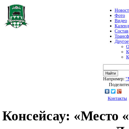
Новос
Фото
Видео
Календ
Состав
Транс
Другое
О
К
К
Найти
Например:
"
Поделитес
Контакты
Консейсау: «Место 