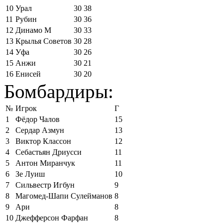
10
Урал
30
38
11
Рубин
30
36
12
Динамо М
30
33
13
Крылья Советов
30
28
14
Уфа
30
26
15
Анжи
30
21
16
Енисей
30
20
Бомбардиры:
№
Игрок
Г
1
Фёдор Чалов
15
2
Сердар Азмун
13
3
Виктор Классон
12
4
Себастьян Дриусси
11
5
Антон Миранчук
11
6
Зе Луиш
10
7
Сильвестр Игбун
9
8
Магомед-Шапи Сулейманов
8
9
Ари
8
10
Джефферсон Фарфан
8