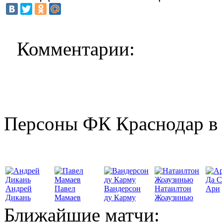
Комментарии:
Персоны ФК Краснодар в 
Да С
Андрей
Павел
Вандерсон
Натаилтон
Ари
Дикань
Мамаев
ду Карму
Жоаузинью
Ближайшие матчи: