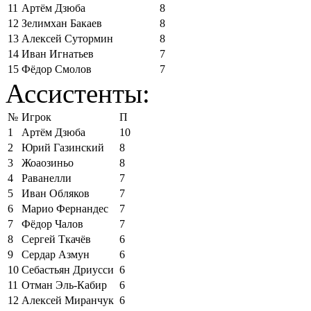
11
Артём Дзюба
8
12
Зелимхан Бакаев
8
13
Алексей Сутормин
8
14
Иван Игнатьев
7
15
Фёдор Смолов
7
Ассистенты:
№
Игрок
П
1
Артём Дзюба
10
2
Юрий Газинский
8
3
Жоаозиньо
8
4
Раванелли
7
5
Иван Обляков
7
6
Марио Фернандес
7
7
Фёдор Чалов
7
8
Сергей Ткачёв
6
9
Сердар Азмун
6
10
Себастьян Дриусси
6
11
Отман Эль-Кабир
6
12
Алексей Миранчук
6