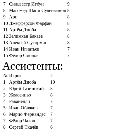
7
Сильвестр Игбун
9
8
Магомед-Шапи Сулейманов
8
9
Ари
8
10
Джефферсон Фарфан
8
11
Артём Дзюба
8
12
Зелимхан Бакаев
8
13
Алексей Сутормин
8
14
Иван Игнатьев
7
15
Фёдор Смолов
7
Ассистенты:
№
Игрок
П
1
Артём Дзюба
10
2
Юрий Газинский
8
3
Жоаозиньо
8
4
Раванелли
7
5
Иван Обляков
7
6
Марио Фернандес
7
7
Фёдор Чалов
7
8
Сергей Ткачёв
6