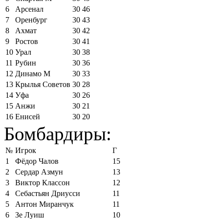
6
Арсенал
30
46
7
Оренбург
30
43
8
Ахмат
30
42
9
Ростов
30
41
10
Урал
30
38
11
Рубин
30
36
12
Динамо М
30
33
13
Крылья Советов
30
28
14
Уфа
30
26
15
Анжи
30
21
16
Енисей
30
20
Бомбардиры:
№
Игрок
Г
1
Фёдор Чалов
15
2
Сердар Азмун
13
3
Виктор Классон
12
4
Себастьян Дриусси
11
5
Антон Миранчук
11
6
Зе Луиш
10