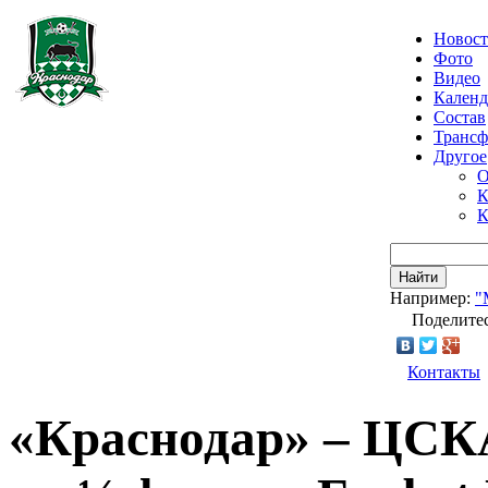
Новос
Фото
Видео
Календ
Состав
Транс
Другое
О
К
К
Найти
Например:
"
Поделитес
Контакты
«Краснодар» – ЦСКА