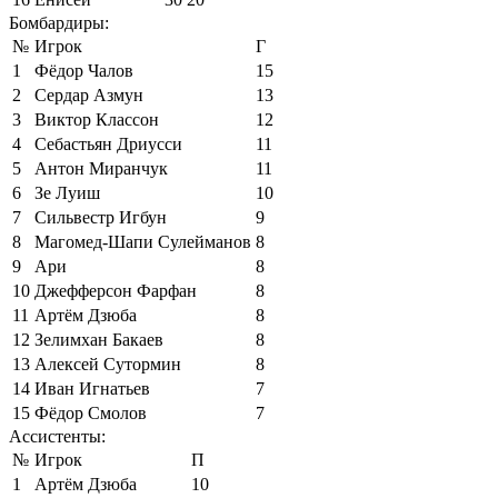
Бомбардиры:
№
Игрок
Г
1
Фёдор Чалов
15
2
Сердар Азмун
13
3
Виктор Классон
12
4
Себастьян Дриусси
11
5
Антон Миранчук
11
6
Зе Луиш
10
7
Сильвестр Игбун
9
8
Магомед-Шапи Сулейманов
8
9
Ари
8
10
Джефферсон Фарфан
8
11
Артём Дзюба
8
12
Зелимхан Бакаев
8
13
Алексей Сутормин
8
14
Иван Игнатьев
7
15
Фёдор Смолов
7
Ассистенты:
№
Игрок
П
1
Артём Дзюба
10