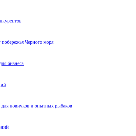
онкурентов
у побережья Черного моря
для бизнеса
ций
ы для новичков и опытных рыбаков
ений