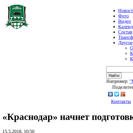
Новос
Фото
Видео
Календ
Состав
Транс
Другое
О
К
К
Найти
Например:
"
Поделитес
Контакты
«Краснодар» начнет подготовк
15.5.2018, 10:50