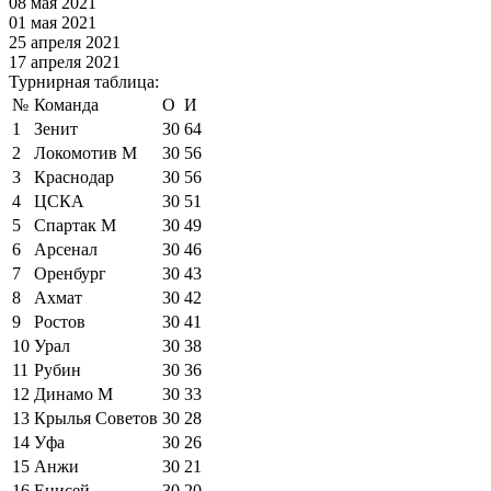
08 мая 2021
01 мая 2021
25 апреля 2021
17 апреля 2021
Турнирная таблица:
№
Команда
О
И
1
Зенит
30
64
2
Локомотив М
30
56
3
Краснодар
30
56
4
ЦСКА
30
51
5
Спартак М
30
49
6
Арсенал
30
46
7
Оренбург
30
43
8
Ахмат
30
42
9
Ростов
30
41
10
Урал
30
38
11
Рубин
30
36
12
Динамо М
30
33
13
Крылья Советов
30
28
14
Уфа
30
26
15
Анжи
30
21
16
Енисей
30
20