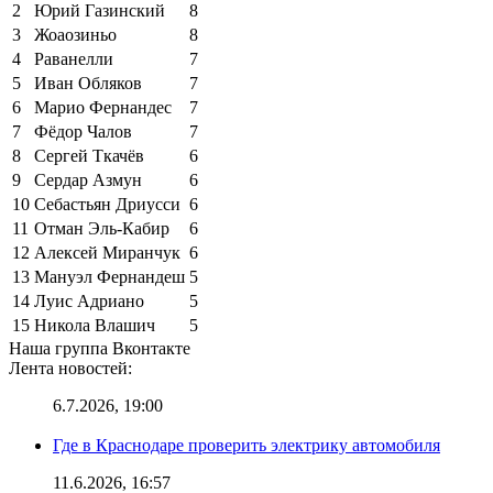
2
Юрий Газинский
8
3
Жоаозиньо
8
4
Раванелли
7
5
Иван Обляков
7
6
Марио Фернандес
7
7
Фёдор Чалов
7
8
Сергей Ткачёв
6
9
Сердар Азмун
6
10
Себастьян Дриусси
6
11
Отман Эль-Кабир
6
12
Алексей Миранчук
6
13
Мануэл Фернандеш
5
14
Луис Адриано
5
15
Никола Влашич
5
Наша группа Вконтакте
Лента новостей:
6.7.2026, 19:00
Где в Краснодаре проверить электрику автомобиля
11.6.2026, 16:57