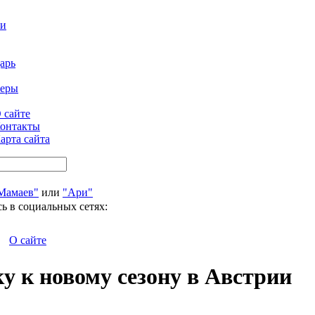
ти
арь
феры
 сайте
онтакты
арта сайта
Мамаев"
или
"Ари"
ь в социальных сетях:
О сайте
у к новому сезону в Австрии