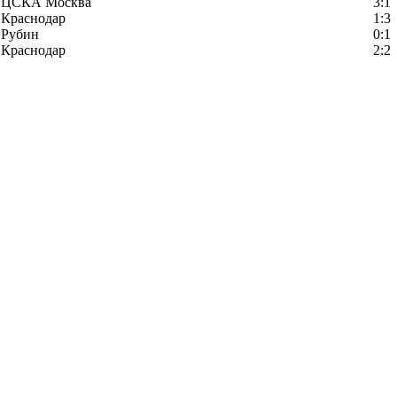
ЦСКА Москва
3:1
Краснодар
1:3
Рубин
0:1
Краснодар
2:2