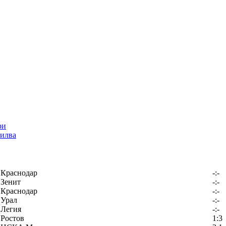
илва
Краснодар
-:-
Зенит
-:-
Краснодар
-:-
Урал
-:-
Легия
-:-
Ростов
1:3