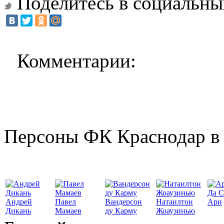
Поделитесь в социальны
Комментарии:
Персоны ФК Краснодар в 
Да С
Андрей
Павел
Вандерсон
Натаилтон
Ари
Дикань
Мамаев
ду Карму
Жоаузинью