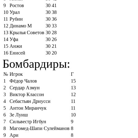
9
Ростов
30
41
10
Урал
30
38
11
Рубин
30
36
12
Динамо М
30
33
13
Крылья Советов
30
28
14
Уфа
30
26
15
Анжи
30
21
16
Енисей
30
20
Бомбардиры:
№
Игрок
Г
1
Фёдор Чалов
15
2
Сердар Азмун
13
3
Виктор Классон
12
4
Себастьян Дриусси
11
5
Антон Миранчук
11
6
Зе Луиш
10
7
Сильвестр Игбун
9
8
Магомед-Шапи Сулейманов
8
9
Ари
8