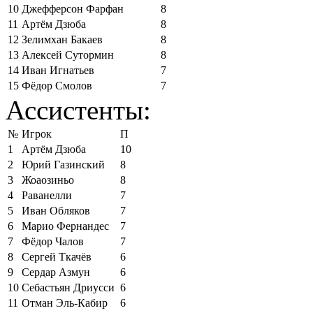
10
Джефферсон Фарфан
8
11
Артём Дзюба
8
12
Зелимхан Бакаев
8
13
Алексей Сутормин
8
14
Иван Игнатьев
7
15
Фёдор Смолов
7
Ассистенты:
№
Игрок
П
1
Артём Дзюба
10
2
Юрий Газинский
8
3
Жоаозиньо
8
4
Раванелли
7
5
Иван Обляков
7
6
Марио Фернандес
7
7
Фёдор Чалов
7
8
Сергей Ткачёв
6
9
Сердар Азмун
6
10
Себастьян Дриусси
6
11
Отман Эль-Кабир
6