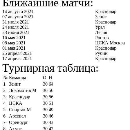
Ближайшие матчи:
14 августа 2021
Краснодар
07 августа 2021
Зенит
31 июля 2021
Краснодар
24 июля 2021
Урал
23 июня 2021
Легия
16 мая 2021
Ростов
08 мая 2021
ЦСКА Москва
01 мая 2021
Краснодар
25 апреля 2021
Рубин
17 апреля 2021
Краснодар
Турнирная таблица:
№
Команда
О
И
1
Зенит
30
64
2
Локомотив М
30
56
3
Краснодар
30
56
4
ЦСКА
30
51
5
Спартак М
30
49
6
Арсенал
30
46
7
Оренбург
30
43
8
Ахмат
30
42