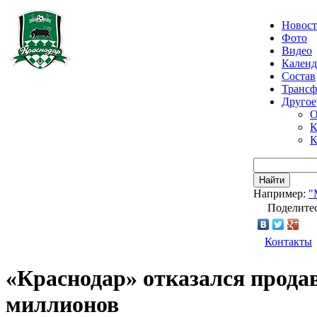
Новос
Фото
Видео
Календ
Состав
Транс
Другое
О
К
К
Найти
Например:
"
Поделитес
Контакты
«Краснодар» отказался прода
миллионов