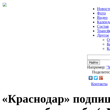
Новост
Фото
Видео
Календ
Состав
Трансф
Другое
О
К
К
Найти
Например:
"
Поделитес
Контакты
«Краснодар» подпиш