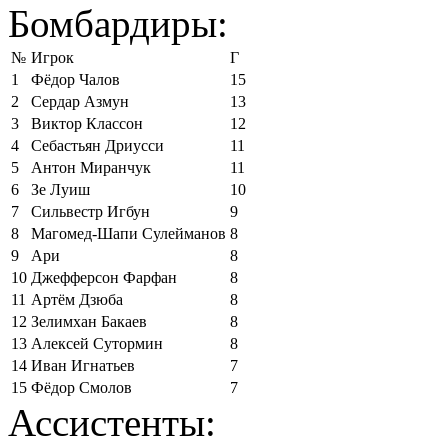
Бомбардиры:
№
Игрок
Г
1
Фёдор Чалов
15
2
Сердар Азмун
13
3
Виктор Классон
12
4
Себастьян Дриусси
11
5
Антон Миранчук
11
6
Зе Луиш
10
7
Сильвестр Игбун
9
8
Магомед-Шапи Сулейманов
8
9
Ари
8
10
Джефферсон Фарфан
8
11
Артём Дзюба
8
12
Зелимхан Бакаев
8
13
Алексей Сутормин
8
14
Иван Игнатьев
7
15
Фёдор Смолов
7
Ассистенты: