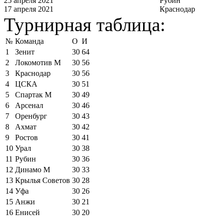
25 апреля 2021
Рубин
17 апреля 2021
Краснодар
Турнирная таблица:
№
Команда
О
И
1
Зенит
30
64
2
Локомотив М
30
56
3
Краснодар
30
56
4
ЦСКА
30
51
5
Спартак М
30
49
6
Арсенал
30
46
7
Оренбург
30
43
8
Ахмат
30
42
9
Ростов
30
41
10
Урал
30
38
11
Рубин
30
36
12
Динамо М
30
33
13
Крылья Советов
30
28
14
Уфа
30
26
15
Анжи
30
21
16
Енисей
30
20