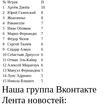
№
Игрок
П
1
Артём Дзюба
10
2
Юрий Газинский
8
3
Жоаозиньо
8
4
Раванелли
7
5
Иван Обляков
7
6
Марио Фернандес
7
7
Фёдор Чалов
7
8
Сергей Ткачёв
6
9
Сердар Азмун
6
10
Себастьян Дриусси
6
11
Отман Эль-Кабир
6
12
Алексей Миранчук
6
13
Мануэл Фернандеш
5
14
Луис Адриано
5
15
Никола Влашич
5
Наша группа Вконтакте
Лента новостей: