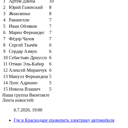
1
Артём Дзюба
10
2
Юрий Газинский
8
3
Жоаозиньо
8
4
Раванелли
7
5
Иван Обляков
7
6
Марио Фернандес
7
7
Фёдор Чалов
7
8
Сергей Ткачёв
6
9
Сердар Азмун
6
10
Себастьян Дриусси
6
11
Отман Эль-Кабир
6
12
Алексей Миранчук
6
13
Мануэл Фернандеш
5
14
Луис Адриано
5
15
Никола Влашич
5
Наша группа Вконтакте
Лента новостей:
6.7.2026, 19:00
Где в Краснодаре проверить электрику автомобиля