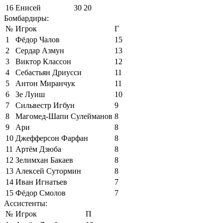
16
Енисей
30
20
Бомбардиры:
№
Игрок
Г
1
Фёдор Чалов
15
2
Сердар Азмун
13
3
Виктор Классон
12
4
Себастьян Дриусси
11
5
Антон Миранчук
11
6
Зе Луиш
10
7
Сильвестр Игбун
9
8
Магомед-Шапи Сулейманов
8
9
Ари
8
10
Джефферсон Фарфан
8
11
Артём Дзюба
8
12
Зелимхан Бакаев
8
13
Алексей Сутормин
8
14
Иван Игнатьев
7
15
Фёдор Смолов
7
Ассистенты:
№
Игрок
П