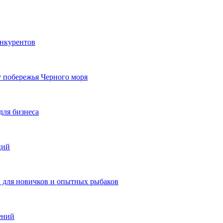
онкурентов
у побережья Черного моря
для бизнеса
ций
ы для новичков и опытных рыбаков
ений