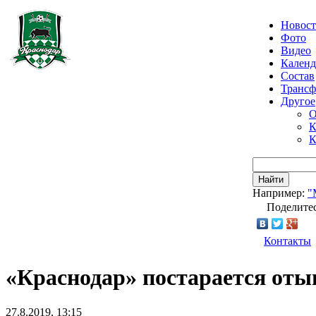
Новос
Фото
Видео
Календ
Состав
Транс
Другое
О
К
К
Найти
Например:
"
Поделитес
Контакты
«Краснодар» постарается оты
27.8.2019, 13:15