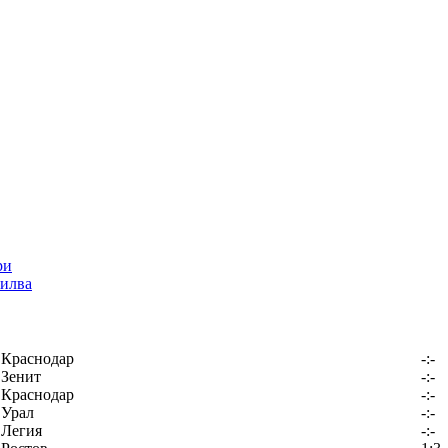
илва
Краснодар
-:-
Зенит
-:-
Краснодар
-:-
Урал
-:-
Легия
-:-