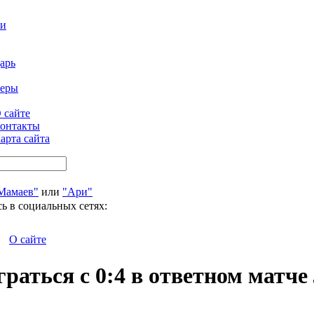
ти
арь
феры
 сайте
онтакты
арта сайта
Мамаев"
или
"Ари"
ь в социальных сетях:
О сайте
граться с 0:4 в ответном матч