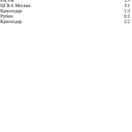
Ростов
1:3
ЦСКА Москва
3:1
Краснодар
1:3
Рубин
0:1
Краснодар
2:2