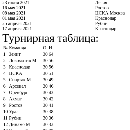
23 июня 2021
Легия
16 мая 2021
Ростов
08 мая 2021
ЦСКА Москва
01 мая 2021
Краснодар
25 апреля 2021
Рубин
17 апреля 2021
Краснодар
Турнирная таблица:
№
Команда
О
И
1
Зенит
30
64
2
Локомотив М
30
56
3
Краснодар
30
56
4
ЦСКА
30
51
5
Спартак М
30
49
6
Арсенал
30
46
7
Оренбург
30
43
8
Ахмат
30
42
9
Ростов
30
41
10
Урал
30
38
11
Рубин
30
36
12
Динамо М
30
33