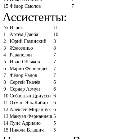
15
Фёдор Смолов
7
Ассистенты:
№
Игрок
П
1
Артём Дзюба
10
2
Юрий Газинский
8
3
Жоаозиньо
8
4
Раванелли
7
5
Иван Обляков
7
6
Марио Фернандес
7
7
Фёдор Чалов
7
8
Сергей Ткачёв
6
9
Сердар Азмун
6
10
Себастьян Дриусси
6
11
Отман Эль-Кабир
6
12
Алексей Миранчук
6
13
Мануэл Фернандеш
5
14
Луис Адриано
5
15
Никола Влашич
5