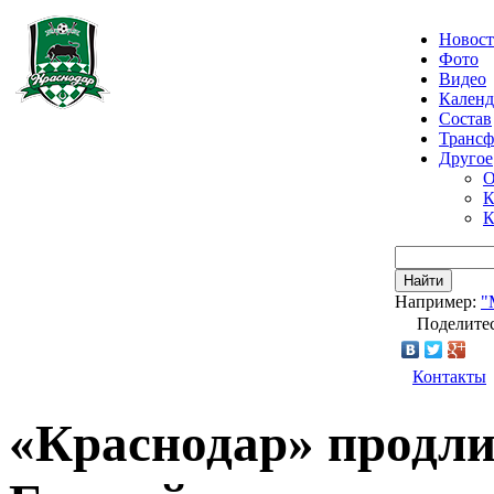
Новос
Фото
Видео
Календ
Состав
Транс
Другое
О
К
К
Найти
Например:
"
Поделитес
Контакты
«Краснодар» продли