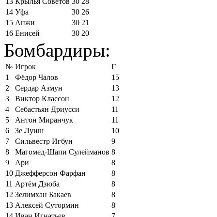
13
Крылья Советов
30
28
14
Уфа
30
26
15
Анжи
30
21
16
Енисей
30
20
Бомбардиры:
№
Игрок
Г
1
Фёдор Чалов
15
2
Сердар Азмун
13
3
Виктор Классон
12
4
Себастьян Дриусси
11
5
Антон Миранчук
11
6
Зе Луиш
10
7
Сильвестр Игбун
9
8
Магомед-Шапи Сулейманов
8
9
Ари
8
10
Джефферсон Фарфан
8
11
Артём Дзюба
8
12
Зелимхан Бакаев
8
13
Алексей Сутормин
8
14
Иван Игнатьев
7