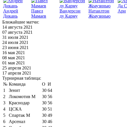
Да С
Андрей
Павел
Вандерсон
Натаилтон
Ари
Дикань
Мамаев
ду Карму
Жоаузинью
Ближайшие матчи:
14 августа 2021
07 августа 2021
31 июля 2021
24 июля 2021
23 июня 2021
16 мая 2021
08 мая 2021
01 мая 2021
25 апреля 2021
17 апреля 2021
Турнирная таблица:
№
Команда
О
И
1
Зенит
30
64
2
Локомотив М
30
56
3
Краснодар
30
56
4
ЦСКА
30
51
5
Спартак М
30
49
6
Арсенал
30
46