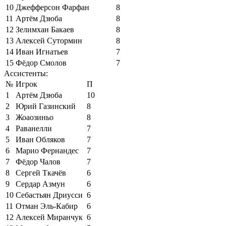
10
Джефферсон Фарфан
8
11
Артём Дзюба
8
12
Зелимхан Бакаев
8
13
Алексей Сутормин
8
14
Иван Игнатьев
7
15
Фёдор Смолов
7
Ассистенты:
№
Игрок
П
1
Артём Дзюба
10
2
Юрий Газинский
8
3
Жоаозиньо
8
4
Раванелли
7
5
Иван Обляков
7
6
Марио Фернандес
7
7
Фёдор Чалов
7
8
Сергей Ткачёв
6
9
Сердар Азмун
6
10
Себастьян Дриусси
6
11
Отман Эль-Кабир
6
12
Алексей Миранчук
6