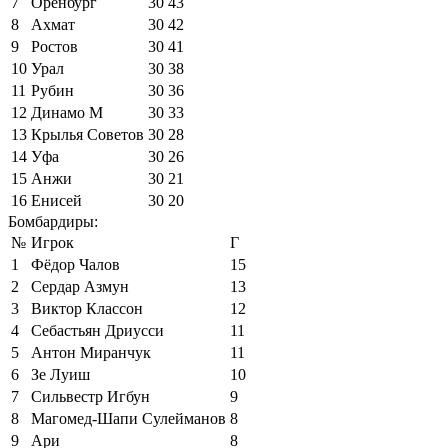
7
Оренбург
30
43
8
Ахмат
30
42
9
Ростов
30
41
10
Урал
30
38
11
Рубин
30
36
12
Динамо М
30
33
13
Крылья Советов
30
28
14
Уфа
30
26
15
Анжи
30
21
16
Енисей
30
20
Бомбардиры:
№
Игрок
Г
1
Фёдор Чалов
15
2
Сердар Азмун
13
3
Виктор Классон
12
4
Себастьян Дриусси
11
5
Антон Миранчук
11
6
Зе Луиш
10
7
Сильвестр Игбун
9
8
Магомед-Шапи Сулейманов
8
9
Ари
8