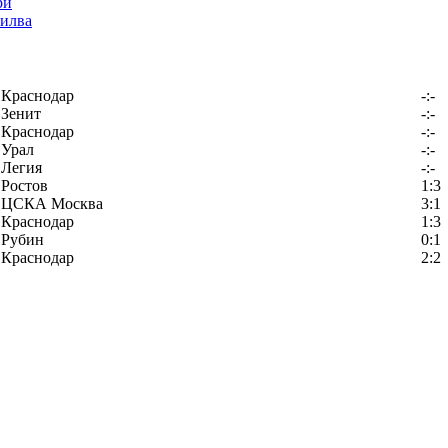
илва
Краснодар
-:-
Зенит
-:-
Краснодар
-:-
Урал
-:-
Легия
-:-
Ростов
1:3
ЦСКА Москва
3:1
Краснодар
1:3
Рубин
0:1
Краснодар
2:2