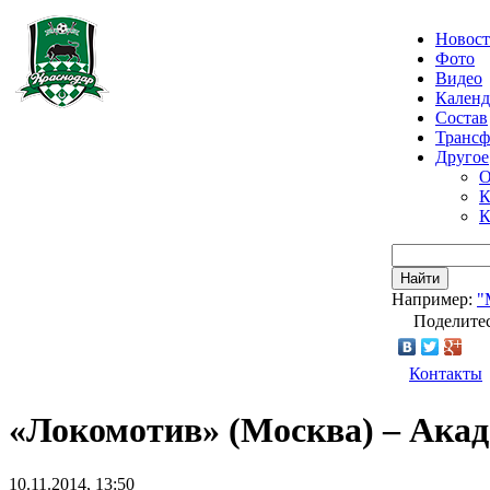
Новос
Фото
Видео
Календ
Состав
Транс
Другое
О
К
К
Найти
Например:
"
Поделитес
Контакты
«Локомотив» (Москва) – Ака
10.11.2014, 13:50