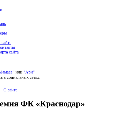
ти
арь
феры
 сайте
онтакты
арта сайта
Мамаев"
или
"Ари"
ь в социальных сетях:
О сайте
демия ФК «Краснодар»