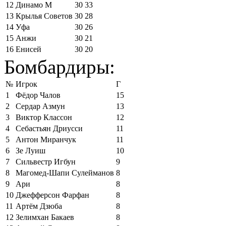
12
Динамо М
30
33
13
Крылья Советов
30
28
14
Уфа
30
26
15
Анжи
30
21
16
Енисей
30
20
Бомбардиры:
№
Игрок
Г
1
Фёдор Чалов
15
2
Сердар Азмун
13
3
Виктор Классон
12
4
Себастьян Дриусси
11
5
Антон Миранчук
11
6
Зе Луиш
10
7
Сильвестр Игбун
9
8
Магомед-Шапи Сулейманов
8
9
Ари
8
10
Джефферсон Фарфан
8
11
Артём Дзюба
8
12
Зелимхан Бакаев
8