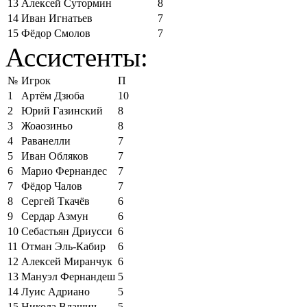
13
Алексей Сутормин
8
14
Иван Игнатьев
7
15
Фёдор Смолов
7
Ассистенты:
№
Игрок
П
1
Артём Дзюба
10
2
Юрий Газинский
8
3
Жоаозиньо
8
4
Раванелли
7
5
Иван Обляков
7
6
Марио Фернандес
7
7
Фёдор Чалов
7
8
Сергей Ткачёв
6
9
Сердар Азмун
6
10
Себастьян Дриусси
6
11
Отман Эль-Кабир
6
12
Алексей Миранчук
6
13
Мануэл Фернандеш
5
14
Луис Адриано
5
15
Никола Влашич
5