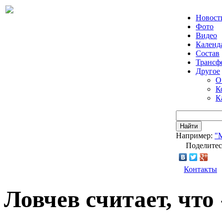
Новост
Фото
Видео
Календ
Состав
Трансф
Другое
О
К
К
Найти
Например:
"
Поделитес
Контакты
Ловчев считает, чт