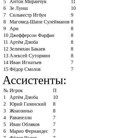
5
Антон Миранчук
11
6
Зе Луиш
10
7
Сильвестр Игбун
9
8
Магомед-Шапи Сулейманов
8
9
Ари
8
10
Джефферсон Фарфан
8
11
Артём Дзюба
8
12
Зелимхан Бакаев
8
13
Алексей Сутормин
8
14
Иван Игнатьев
7
15
Фёдор Смолов
7
Ассистенты:
№
Игрок
П
1
Артём Дзюба
10
2
Юрий Газинский
8
3
Жоаозиньо
8
4
Раванелли
7
5
Иван Обляков
7
6
Марио Фернандес
7
7
Фёдор Чалов
7