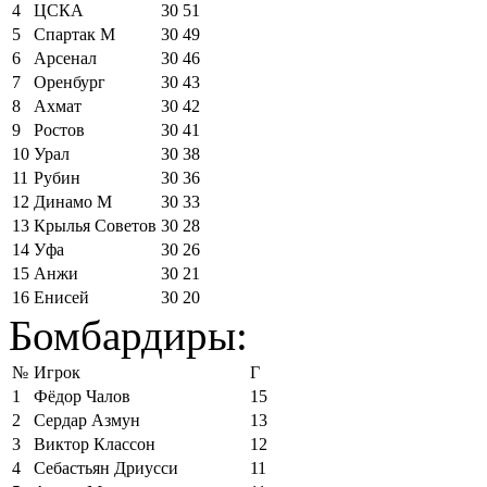
4
ЦСКА
30
51
5
Спартак М
30
49
6
Арсенал
30
46
7
Оренбург
30
43
8
Ахмат
30
42
9
Ростов
30
41
10
Урал
30
38
11
Рубин
30
36
12
Динамо М
30
33
13
Крылья Советов
30
28
14
Уфа
30
26
15
Анжи
30
21
16
Енисей
30
20
Бомбардиры:
№
Игрок
Г
1
Фёдор Чалов
15
2
Сердар Азмун
13
3
Виктор Классон
12
4
Себастьян Дриусси
11