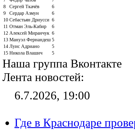
8
Сергей Ткачёв
6
9
Сердар Азмун
6
10
Себастьян Дриусси
6
11
Отман Эль-Кабир
6
12
Алексей Миранчук
6
13
Мануэл Фернандеш
5
14
Луис Адриано
5
15
Никола Влашич
5
Наша группа Вконтакте
Лента новостей:
6.7.2026, 19:00
Где в Краснодаре прове