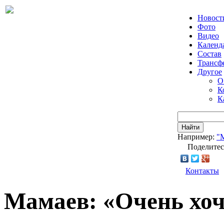
Новост
Фото
Видео
Календ
Состав
Трансф
Другое
О
К
К
Найти
Например:
"
Поделитес
Контакты
Мамаев: «Очень хоче