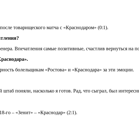
осле товарищеского матча с «Краснодаром» (0:1).
атления?
ренера. Впечатления самые позитивные, счастлив вернуться на по
Краснодара».
арность болельщикам «Ростова» и «Краснодара» за эти эмоции.
ий штаб поняли, насколько я готов. Рад, что сыграл, был интере
8-го – «Зенит» – «Краснодар» (2:1).