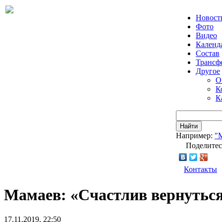
Новост
Фото
Видео
Календ
Состав
Трансф
Другое
О
К
К
Найти
Например:
"
Поделитес
Контакты
Мамаев: «Счастлив вернуться
17.11.2019, 22:50