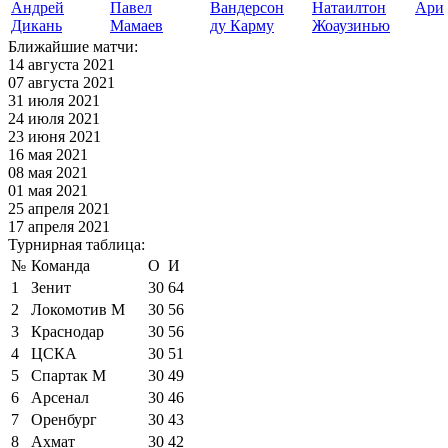
Андрей
Павел
Вандерсон
Натаилтон
Ари
Дикань
Мамаев
ду Карму
Жоаузинью
Ближайшие матчи:
14 августа 2021
07 августа 2021
31 июля 2021
24 июля 2021
23 июня 2021
16 мая 2021
08 мая 2021
01 мая 2021
25 апреля 2021
17 апреля 2021
Турнирная таблица:
№
Команда
О
И
1
Зенит
30
64
2
Локомотив М
30
56
3
Краснодар
30
56
4
ЦСКА
30
51
5
Спартак М
30
49
6
Арсенал
30
46
7
Оренбург
30
43
8
Ахмат
30
42