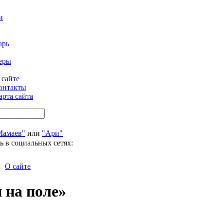
и
арь
еры
 сайте
онтакты
арта сайта
Мамаев"
или
"Ари"
ь в социальных сетях:
О сайте
 на поле»