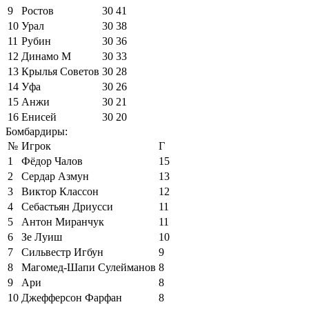
9
Ростов
30
41
10
Урал
30
38
11
Рубин
30
36
12
Динамо М
30
33
13
Крылья Советов
30
28
14
Уфа
30
26
15
Анжи
30
21
16
Енисей
30
20
Бомбардиры:
№
Игрок
Г
1
Фёдор Чалов
15
2
Сердар Азмун
13
3
Виктор Классон
12
4
Себастьян Дриусси
11
5
Антон Миранчук
11
6
Зе Луиш
10
7
Сильвестр Игбун
9
8
Магомед-Шапи Сулейманов
8
9
Ари
8
10
Джефферсон Фарфан
8