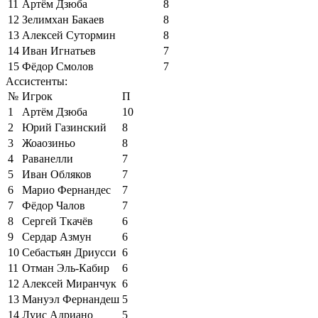
11
Артём Дзюба
8
12
Зелимхан Бакаев
8
13
Алексей Сутормин
8
14
Иван Игнатьев
7
15
Фёдор Смолов
7
Ассистенты:
№
Игрок
П
1
Артём Дзюба
10
2
Юрий Газинский
8
3
Жоаозиньо
8
4
Раванелли
7
5
Иван Обляков
7
6
Марио Фернандес
7
7
Фёдор Чалов
7
8
Сергей Ткачёв
6
9
Сердар Азмун
6
10
Себастьян Дриусси
6
11
Отман Эль-Кабир
6
12
Алексей Миранчук
6
13
Мануэл Фернандеш
5
14
Луис Адриано
5