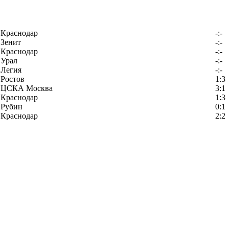
Краснодар
-:-
Зенит
-:-
Краснодар
-:-
Урал
-:-
Легия
-:-
Ростов
1:3
ЦСКА Москва
3:1
Краснодар
1:3
Рубин
0:1
Краснодар
2:2