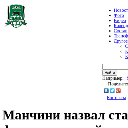
Новос
Фото
Видео
Календ
Состав
Транс
Другое
О
К
К
Найти
Например:
"
Поделитес
Контакты
Манчини назвал ст