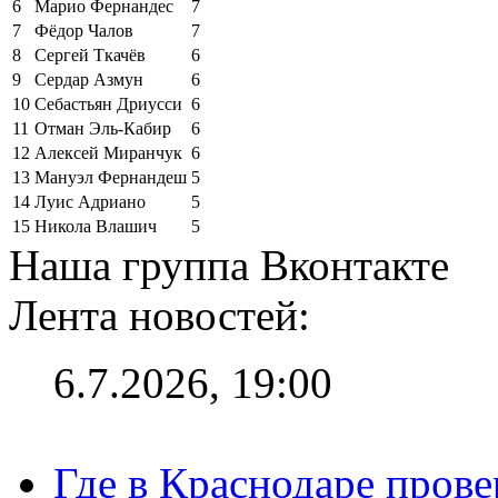
6
Марио Фернандес
7
7
Фёдор Чалов
7
8
Сергей Ткачёв
6
9
Сердар Азмун
6
10
Себастьян Дриусси
6
11
Отман Эль-Кабир
6
12
Алексей Миранчук
6
13
Мануэл Фернандеш
5
14
Луис Адриано
5
15
Никола Влашич
5
Наша группа Вконтакте
Лента новостей:
6.7.2026, 19:00
Где в Краснодаре прове