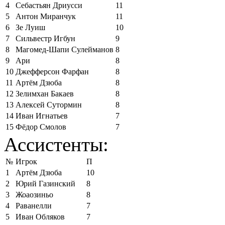
4
Себастьян Дриусси
11
5
Антон Миранчук
11
6
Зе Луиш
10
7
Сильвестр Игбун
9
8
Магомед-Шапи Сулейманов
8
9
Ари
8
10
Джефферсон Фарфан
8
11
Артём Дзюба
8
12
Зелимхан Бакаев
8
13
Алексей Сутормин
8
14
Иван Игнатьев
7
15
Фёдор Смолов
7
Ассистенты:
№
Игрок
П
1
Артём Дзюба
10
2
Юрий Газинский
8
3
Жоаозиньо
8
4
Раванелли
7
5
Иван Обляков
7