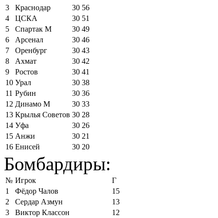
3
Краснодар
30
56
4
ЦСКА
30
51
5
Спартак М
30
49
6
Арсенал
30
46
7
Оренбург
30
43
8
Ахмат
30
42
9
Ростов
30
41
10
Урал
30
38
11
Рубин
30
36
12
Динамо М
30
33
13
Крылья Советов
30
28
14
Уфа
30
26
15
Анжи
30
21
16
Енисей
30
20
Бомбардиры:
№
Игрок
Г
1
Фёдор Чалов
15
2
Сердар Азмун
13
3
Виктор Классон
12