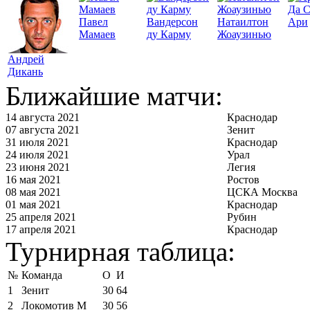
Да 
Павел
Вандерсон
Натаилтон
Ари
Мамаев
ду Карму
Жоаузинью
Андрей
Дикань
Ближайшие матчи:
14 августа 2021
Краснодар
07 августа 2021
Зенит
31 июля 2021
Краснодар
24 июля 2021
Урал
23 июня 2021
Легия
16 мая 2021
Ростов
08 мая 2021
ЦСКА Москва
01 мая 2021
Краснодар
25 апреля 2021
Рубин
17 апреля 2021
Краснодар
Турнирная таблица:
№
Команда
О
И
1
Зенит
30
64
2
Локомотив М
30
56