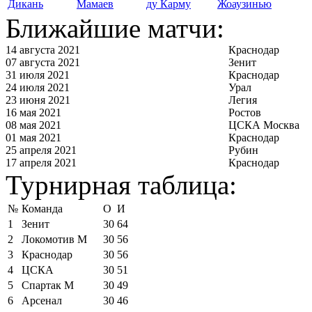
Дикань
Мамаев
ду Карму
Жоаузинью
Ближайшие матчи:
14 августа 2021
Краснодар
07 августа 2021
Зенит
31 июля 2021
Краснодар
24 июля 2021
Урал
23 июня 2021
Легия
16 мая 2021
Ростов
08 мая 2021
ЦСКА Москва
01 мая 2021
Краснодар
25 апреля 2021
Рубин
17 апреля 2021
Краснодар
Турнирная таблица:
№
Команда
О
И
1
Зенит
30
64
2
Локомотив М
30
56
3
Краснодар
30
56
4
ЦСКА
30
51
5
Спартак М
30
49
6
Арсенал
30
46