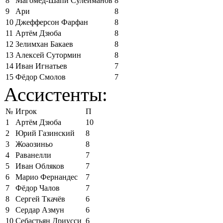
8
Магомед-Шапи Сулейманов
8
9
Ари
8
10
Джефферсон Фарфан
8
11
Артём Дзюба
8
12
Зелимхан Бакаев
8
13
Алексей Сутормин
8
14
Иван Игнатьев
7
15
Фёдор Смолов
7
Ассистенты:
№
Игрок
П
1
Артём Дзюба
10
2
Юрий Газинский
8
3
Жоаозиньо
8
4
Раванелли
7
5
Иван Обляков
7
6
Марио Фернандес
7
7
Фёдор Чалов
7
8
Сергей Ткачёв
6
9
Сердар Азмун
6
10
Себастьян Дриусси
6