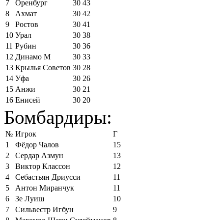
7
Оренбург
30
43
8
Ахмат
30
42
9
Ростов
30
41
10
Урал
30
38
11
Рубин
30
36
12
Динамо М
30
33
13
Крылья Советов
30
28
14
Уфа
30
26
15
Анжи
30
21
16
Енисей
30
20
Бомбардиры:
№
Игрок
Г
1
Фёдор Чалов
15
2
Сердар Азмун
13
3
Виктор Классон
12
4
Себастьян Дриусси
11
5
Антон Миранчук
11
6
Зе Луиш
10
7
Сильвестр Игбун
9