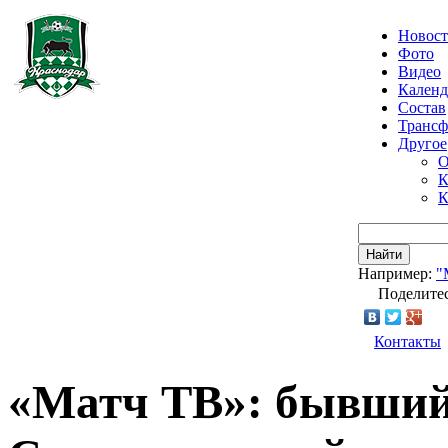
Новос
Фото
Видео
Календ
Состав
Транс
Другое
О
К
К
Найти
Например:
"
Поделитес
Контакты
«Матч ТВ»: бывший