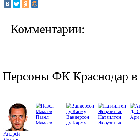
Комментарии:
Персоны ФК Краснодар в 
Да 
Павел
Вандерсон
Натаилтон
Ари
Мамаев
ду Карму
Жоаузинью
Андрей
Дикань