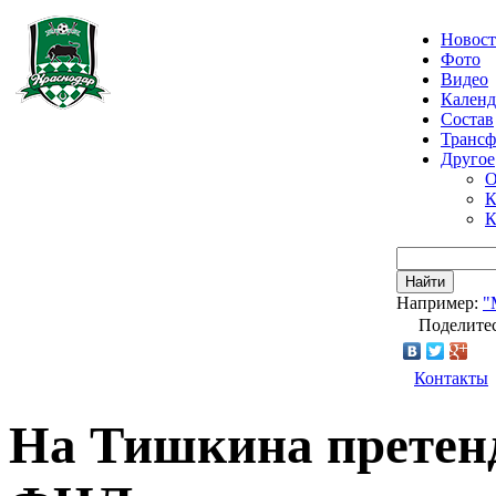
Новос
Фото
Видео
Календ
Состав
Транс
Другое
О
К
К
Найти
Например:
"
Поделитес
Контакты
На Тишкина претенд