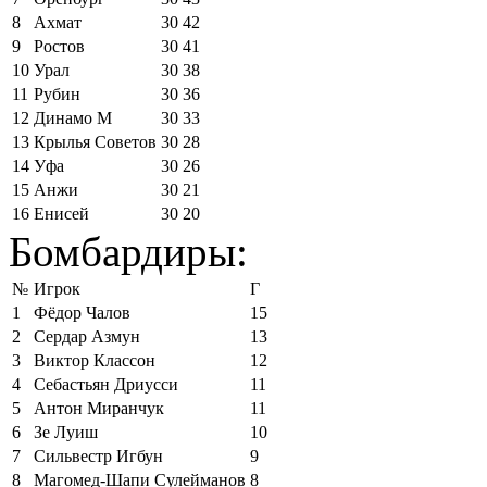
8
Ахмат
30
42
9
Ростов
30
41
10
Урал
30
38
11
Рубин
30
36
12
Динамо М
30
33
13
Крылья Советов
30
28
14
Уфа
30
26
15
Анжи
30
21
16
Енисей
30
20
Бомбардиры:
№
Игрок
Г
1
Фёдор Чалов
15
2
Сердар Азмун
13
3
Виктор Классон
12
4
Себастьян Дриусси
11
5
Антон Миранчук
11
6
Зе Луиш
10
7
Сильвестр Игбун
9
8
Магомед-Шапи Сулейманов
8