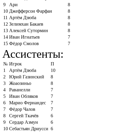
9
Ари
8
10
Джефферсон Фарфан
8
11
Артём Дзюба
8
12
Зелимхан Бакаев
8
13
Алексей Сутормин
8
14
Иван Игнатьев
7
15
Фёдор Смолов
7
Ассистенты:
№
Игрок
П
1
Артём Дзюба
10
2
Юрий Газинский
8
3
Жоаозиньо
8
4
Раванелли
7
5
Иван Обляков
7
6
Марио Фернандес
7
7
Фёдор Чалов
7
8
Сергей Ткачёв
6
9
Сердар Азмун
6
10
Себастьян Дриусси
6