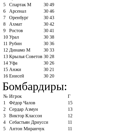
5
Спартак М
30
49
6
Арсенал
30
46
7
Оренбург
30
43
8
Ахмат
30
42
9
Ростов
30
41
10
Урал
30
38
11
Рубин
30
36
12
Динамо М
30
33
13
Крылья Советов
30
28
14
Уфа
30
26
15
Анжи
30
21
16
Енисей
30
20
Бомбардиры:
№
Игрок
Г
1
Фёдор Чалов
15
2
Сердар Азмун
13
3
Виктор Классон
12
4
Себастьян Дриусси
11
5
Антон Миранчук
11