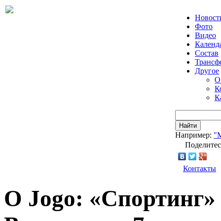
Новост
Фото
Видео
Календ
Состав
Трансф
Другое
О
К
К
Найти
Например:
"
Поделитес
Контакты
O Jogo: «Спортинг»