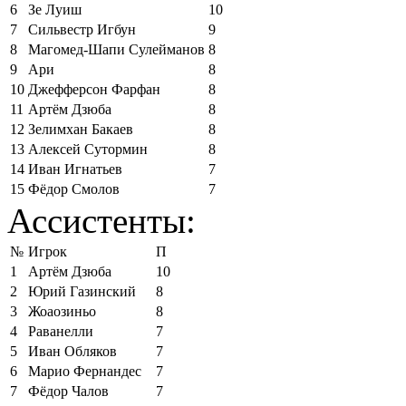
6
Зе Луиш
10
7
Сильвестр Игбун
9
8
Магомед-Шапи Сулейманов
8
9
Ари
8
10
Джефферсон Фарфан
8
11
Артём Дзюба
8
12
Зелимхан Бакаев
8
13
Алексей Сутормин
8
14
Иван Игнатьев
7
15
Фёдор Смолов
7
Ассистенты:
№
Игрок
П
1
Артём Дзюба
10
2
Юрий Газинский
8
3
Жоаозиньо
8
4
Раванелли
7
5
Иван Обляков
7
6
Марио Фернандес
7
7
Фёдор Чалов
7