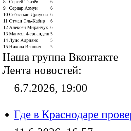
8
Сергей Ткачёв
6
9
Сердар Азмун
6
10
Себастьян Дриусси
6
11
Отман Эль-Кабир
6
12
Алексей Миранчук
6
13
Мануэл Фернандеш
5
14
Луис Адриано
5
15
Никола Влашич
5
Наша группа Вконтакте
Лента новостей:
6.7.2026, 19:00
Где в Краснодаре прове