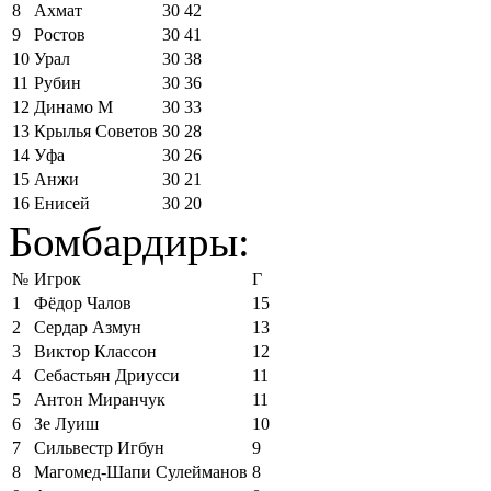
8
Ахмат
30
42
9
Ростов
30
41
10
Урал
30
38
11
Рубин
30
36
12
Динамо М
30
33
13
Крылья Советов
30
28
14
Уфа
30
26
15
Анжи
30
21
16
Енисей
30
20
Бомбардиры:
№
Игрок
Г
1
Фёдор Чалов
15
2
Сердар Азмун
13
3
Виктор Классон
12
4
Себастьян Дриусси
11
5
Антон Миранчук
11
6
Зе Луиш
10
7
Сильвестр Игбун
9
8
Магомед-Шапи Сулейманов
8