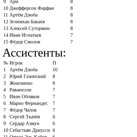
9
Ари
8
10
Джефферсон Фарфан
8
11
Артём Дзюба
8
12
Зелимхан Бакаев
8
13
Алексей Сутормин
8
14
Иван Игнатьев
7
15
Фёдор Смолов
7
Ассистенты:
№
Игрок
П
1
Артём Дзюба
10
2
Юрий Газинский
8
3
Жоаозиньо
8
4
Раванелли
7
5
Иван Обляков
7
6
Марио Фернандес
7
7
Фёдор Чалов
7
8
Сергей Ткачёв
6
9
Сердар Азмун
6
10
Себастьян Дриусси
6
11
Отман Эль-Кабир
6