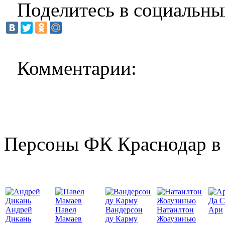
Поделитесь в социальны
Комментарии:
Персоны ФК Краснодар в 
Да С
Андрей
Павел
Вандерсон
Натаилтон
Ари
Дикань
Мамаев
ду Карму
Жоаузинью