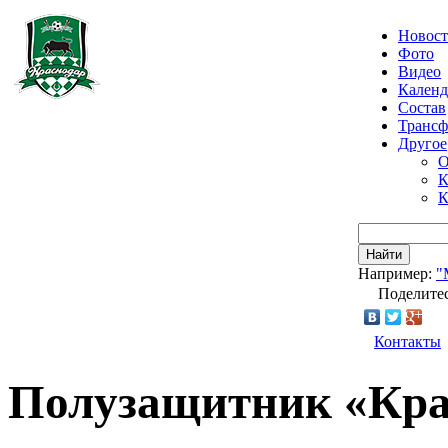
Новос
Фото
Видео
Календ
Состав
Транс
Другое
О
К
К
Найти
Например:
"
Поделитес
Контакты
Полузащитник «Кра