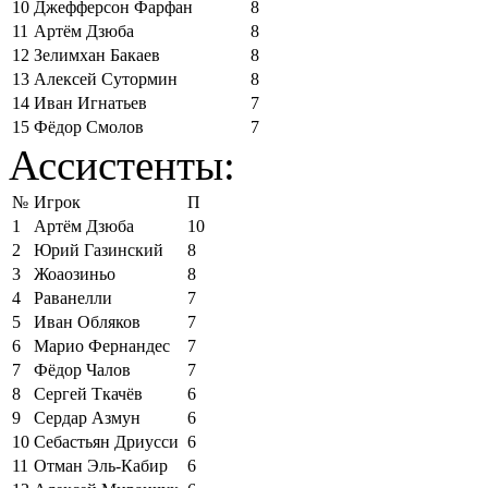
10
Джефферсон Фарфан
8
11
Артём Дзюба
8
12
Зелимхан Бакаев
8
13
Алексей Сутормин
8
14
Иван Игнатьев
7
15
Фёдор Смолов
7
Ассистенты:
№
Игрок
П
1
Артём Дзюба
10
2
Юрий Газинский
8
3
Жоаозиньо
8
4
Раванелли
7
5
Иван Обляков
7
6
Марио Фернандес
7
7
Фёдор Чалов
7
8
Сергей Ткачёв
6
9
Сердар Азмун
6
10
Себастьян Дриусси
6
11
Отман Эль-Кабир
6