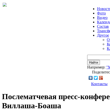
Новост
Фото
Видео
Календ
Состав
Трансф
Другое
О
К
К
Найти
Например:
"
Поделитес
Контакты
Послематчевая пресс-конфере
Виллаша-Боаша