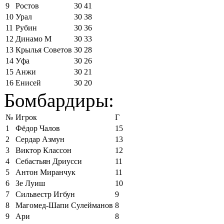
9
Ростов
30
41
10
Урал
30
38
11
Рубин
30
36
12
Динамо М
30
33
13
Крылья Советов
30
28
14
Уфа
30
26
15
Анжи
30
21
16
Енисей
30
20
Бомбардиры:
№
Игрок
Г
1
Фёдор Чалов
15
2
Сердар Азмун
13
3
Виктор Классон
12
4
Себастьян Дриусси
11
5
Антон Миранчук
11
6
Зе Луиш
10
7
Сильвестр Игбун
9
8
Магомед-Шапи Сулейманов
8
9
Ари
8