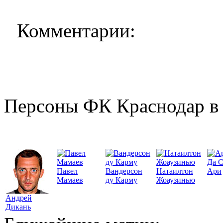
Комментарии:
Персоны ФК Краснодар в 
Да 
Павел
Вандерсон
Натаилтон
Ари
Мамаев
ду Карму
Жоаузинью
Андрей
Дикань