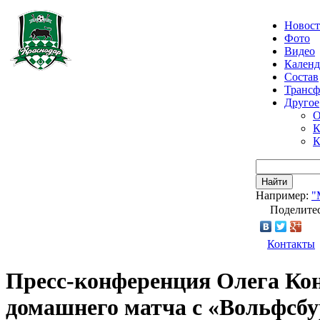
Новос
Фото
Видео
Календ
Состав
Транс
Другое
О
К
К
Найти
Например:
"
Поделитес
Контакты
Пресс-конференция Олега Ко
домашнего матча с «Вольфсб