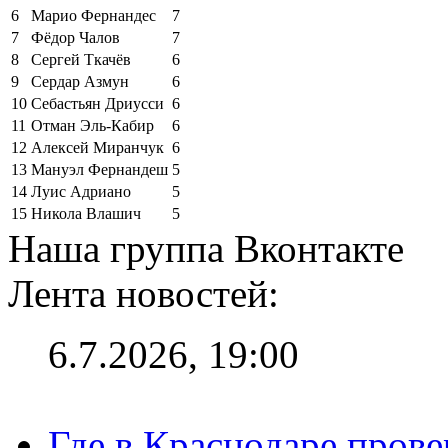
6
Марио Фернандес
7
7
Фёдор Чалов
7
8
Сергей Ткачёв
6
9
Сердар Азмун
6
10
Себастьян Дриусси
6
11
Отман Эль-Кабир
6
12
Алексей Миранчук
6
13
Мануэл Фернандеш
5
14
Луис Адриано
5
15
Никола Влашич
5
Наша группа Вконтакте
Лента новостей:
6.7.2026, 19:00
Где в Краснодаре прове