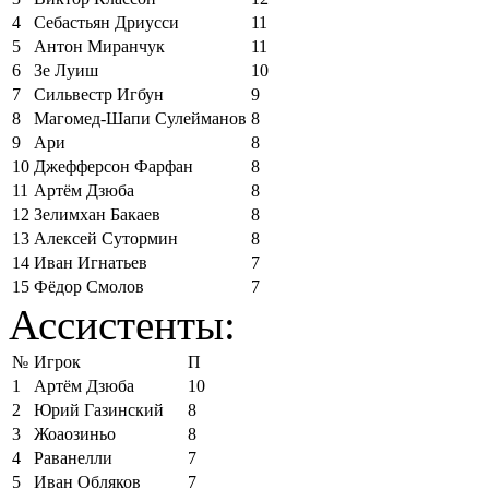
4
Себастьян Дриусси
11
5
Антон Миранчук
11
6
Зе Луиш
10
7
Сильвестр Игбун
9
8
Магомед-Шапи Сулейманов
8
9
Ари
8
10
Джефферсон Фарфан
8
11
Артём Дзюба
8
12
Зелимхан Бакаев
8
13
Алексей Сутормин
8
14
Иван Игнатьев
7
15
Фёдор Смолов
7
Ассистенты:
№
Игрок
П
1
Артём Дзюба
10
2
Юрий Газинский
8
3
Жоаозиньо
8
4
Раванелли
7
5
Иван Обляков
7