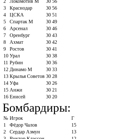
2
Локомотив М
30
56
3
Краснодар
30
56
4
ЦСКА
30
51
5
Спартак М
30
49
6
Арсенал
30
46
7
Оренбург
30
43
8
Ахмат
30
42
9
Ростов
30
41
10
Урал
30
38
11
Рубин
30
36
12
Динамо М
30
33
13
Крылья Советов
30
28
14
Уфа
30
26
15
Анжи
30
21
16
Енисей
30
20
Бомбардиры:
№
Игрок
Г
1
Фёдор Чалов
15
2
Сердар Азмун
13
3
Виктор Классон
12