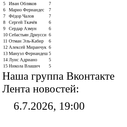
5
Иван Обляков
7
6
Марио Фернандес
7
7
Фёдор Чалов
7
8
Сергей Ткачёв
6
9
Сердар Азмун
6
10
Себастьян Дриусси
6
11
Отман Эль-Кабир
6
12
Алексей Миранчук
6
13
Мануэл Фернандеш
5
14
Луис Адриано
5
15
Никола Влашич
5
Наша группа Вконтакте
Лента новостей:
6.7.2026, 19:00