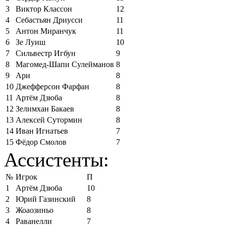
3
Виктор Классон
12
4
Себастьян Дриусси
11
5
Антон Миранчук
11
6
Зе Луиш
10
7
Сильвестр Игбун
9
8
Магомед-Шапи Сулейманов
8
9
Ари
8
10
Джефферсон Фарфан
8
11
Артём Дзюба
8
12
Зелимхан Бакаев
8
13
Алексей Сутормин
8
14
Иван Игнатьев
7
15
Фёдор Смолов
7
Ассистенты:
№
Игрок
П
1
Артём Дзюба
10
2
Юрий Газинский
8
3
Жоаозиньо
8
4
Раванелли
7