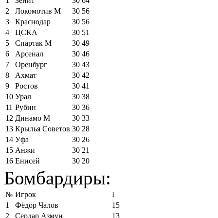
1
Зенит
30
64
2
Локомотив М
30
56
3
Краснодар
30
56
4
ЦСКА
30
51
5
Спартак М
30
49
6
Арсенал
30
46
7
Оренбург
30
43
8
Ахмат
30
42
9
Ростов
30
41
10
Урал
30
38
11
Рубин
30
36
12
Динамо М
30
33
13
Крылья Советов
30
28
14
Уфа
30
26
15
Анжи
30
21
16
Енисей
30
20
Бомбардиры:
№
Игрок
Г
1
Фёдор Чалов
15
2
Сердар Азмун
13