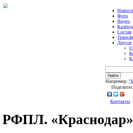
Новост
Фото
Видео
Календ
Состав
Трансф
Другое
О
К
К
Найти
Например:
"
Поделитес
Контакты
РФПЛ. «Краснодар»