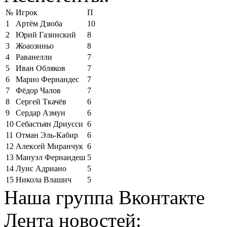
№
Игрок
П
1
Артём Дзюба
10
2
Юрий Газинский
8
3
Жоаозиньо
8
4
Раванелли
7
5
Иван Обляков
7
6
Марио Фернандес
7
7
Фёдор Чалов
7
8
Сергей Ткачёв
6
9
Сердар Азмун
6
10
Себастьян Дриусси
6
11
Отман Эль-Кабир
6
12
Алексей Миранчук
6
13
Мануэл Фернандеш
5
14
Луис Адриано
5
15
Никола Влашич
5
Наша группа Вконтакте
Лента новостей: