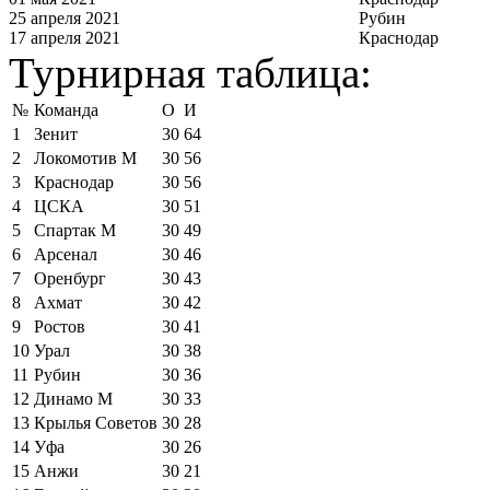
25 апреля 2021
Рубин
17 апреля 2021
Краснодар
Турнирная таблица:
№
Команда
О
И
1
Зенит
30
64
2
Локомотив М
30
56
3
Краснодар
30
56
4
ЦСКА
30
51
5
Спартак М
30
49
6
Арсенал
30
46
7
Оренбург
30
43
8
Ахмат
30
42
9
Ростов
30
41
10
Урал
30
38
11
Рубин
30
36
12
Динамо М
30
33
13
Крылья Советов
30
28
14
Уфа
30
26
15
Анжи
30
21