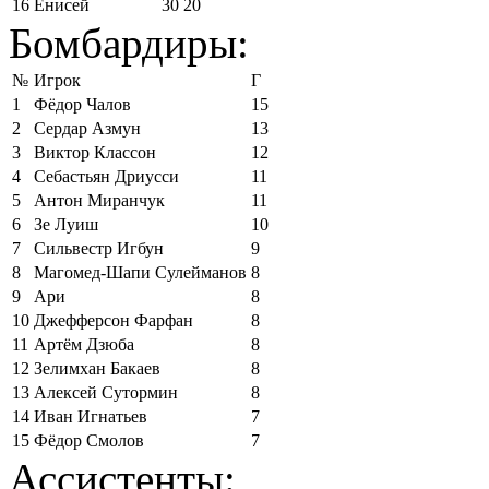
16
Енисей
30
20
Бомбардиры:
№
Игрок
Г
1
Фёдор Чалов
15
2
Сердар Азмун
13
3
Виктор Классон
12
4
Себастьян Дриусси
11
5
Антон Миранчук
11
6
Зе Луиш
10
7
Сильвестр Игбун
9
8
Магомед-Шапи Сулейманов
8
9
Ари
8
10
Джефферсон Фарфан
8
11
Артём Дзюба
8
12
Зелимхан Бакаев
8
13
Алексей Сутормин
8
14
Иван Игнатьев
7
15
Фёдор Смолов
7
Ассистенты: