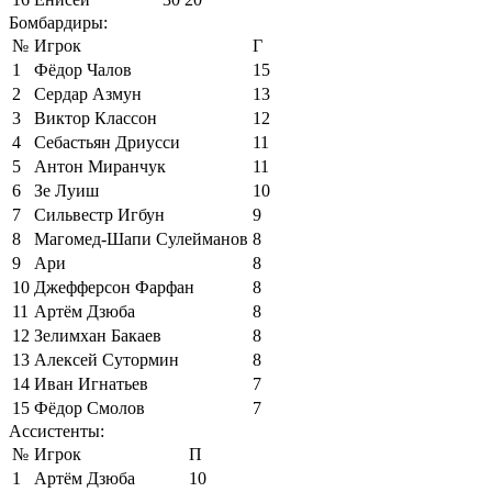
Бомбардиры:
№
Игрок
Г
1
Фёдор Чалов
15
2
Сердар Азмун
13
3
Виктор Классон
12
4
Себастьян Дриусси
11
5
Антон Миранчук
11
6
Зе Луиш
10
7
Сильвестр Игбун
9
8
Магомед-Шапи Сулейманов
8
9
Ари
8
10
Джефферсон Фарфан
8
11
Артём Дзюба
8
12
Зелимхан Бакаев
8
13
Алексей Сутормин
8
14
Иван Игнатьев
7
15
Фёдор Смолов
7
Ассистенты:
№
Игрок
П
1
Артём Дзюба
10