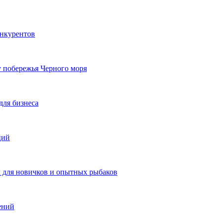
онкурентов
у побережья Черного моря
для бизнеса
ций
ы для новичков и опытных рыбаков
ений