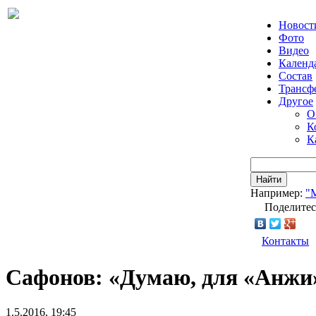
Новост
Фото
Видео
Календ
Состав
Трансф
Другое
О
К
К
Найти
Например:
"
Поделитес
Контакты
Сафонов: «Думаю, для «Анжи»
1.5.2016, 19:45