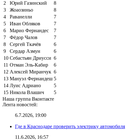
2
Юрий Газинский
8
3
Жоаозиньо
8
4
Раванелли
7
5
Иван Обляков
7
6
Марио Фернандес
7
7
Фёдор Чалов
7
8
Сергей Ткачёв
6
9
Сердар Азмун
6
10
Себастьян Дриусси
6
11
Отман Эль-Кабир
6
12
Алексей Миранчук
6
13
Мануэл Фернандеш
5
14
Луис Адриано
5
15
Никола Влашич
5
Наша группа Вконтакте
Лента новостей:
6.7.2026, 19:00
Где в Краснодаре проверить электрику автомобиля
11.6.2026, 16:57