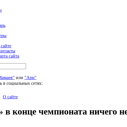
и
арь
еры
 сайте
онтакты
арта сайта
Мамаев"
или
"Ари"
ь в социальных сетях:
О сайте
 в конце чемпионата ничего н