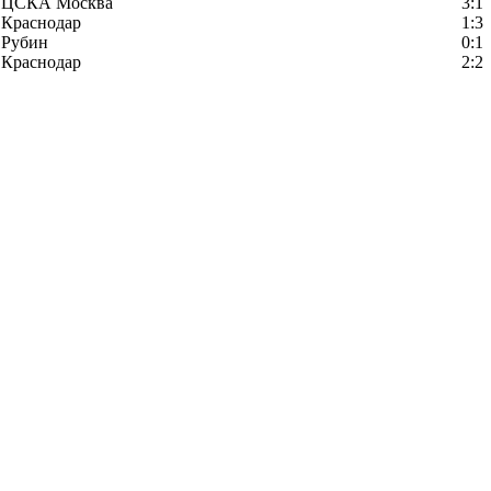
ЦСКА Москва
3:1
Краснодар
1:3
Рубин
0:1
Краснодар
2:2