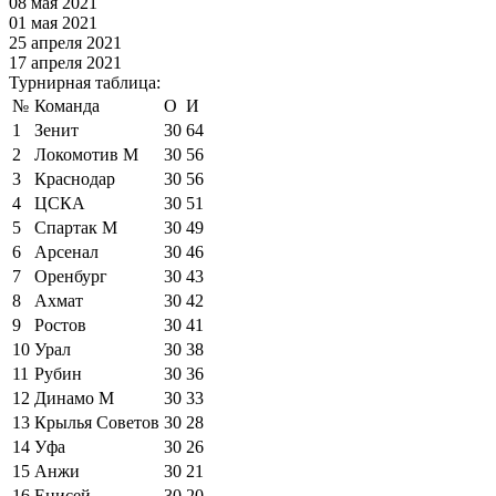
08 мая 2021
01 мая 2021
25 апреля 2021
17 апреля 2021
Турнирная таблица:
№
Команда
О
И
1
Зенит
30
64
2
Локомотив М
30
56
3
Краснодар
30
56
4
ЦСКА
30
51
5
Спартак М
30
49
6
Арсенал
30
46
7
Оренбург
30
43
8
Ахмат
30
42
9
Ростов
30
41
10
Урал
30
38
11
Рубин
30
36
12
Динамо М
30
33
13
Крылья Советов
30
28
14
Уфа
30
26
15
Анжи
30
21
16
Енисей
30
20