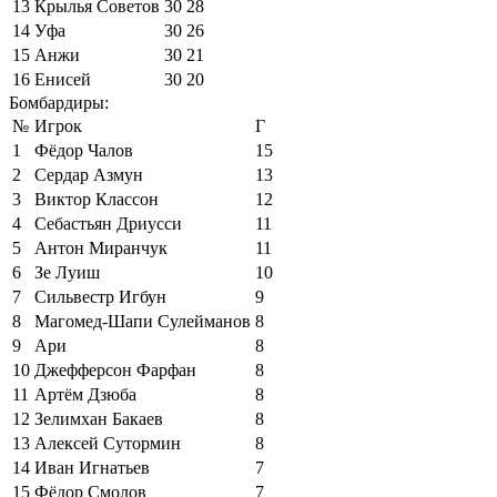
13
Крылья Советов
30
28
14
Уфа
30
26
15
Анжи
30
21
16
Енисей
30
20
Бомбардиры:
№
Игрок
Г
1
Фёдор Чалов
15
2
Сердар Азмун
13
3
Виктор Классон
12
4
Себастьян Дриусси
11
5
Антон Миранчук
11
6
Зе Луиш
10
7
Сильвестр Игбун
9
8
Магомед-Шапи Сулейманов
8
9
Ари
8
10
Джефферсон Фарфан
8
11
Артём Дзюба
8
12
Зелимхан Бакаев
8
13
Алексей Сутормин
8
14
Иван Игнатьев
7
15
Фёдор Смолов
7