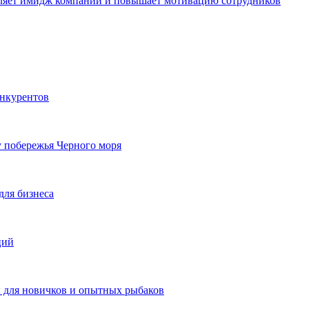
пляет имидж компании и повышает мотивацию сотрудников
онкурентов
у побережья Черного моря
для бизнеса
ций
ы для новичков и опытных рыбаков