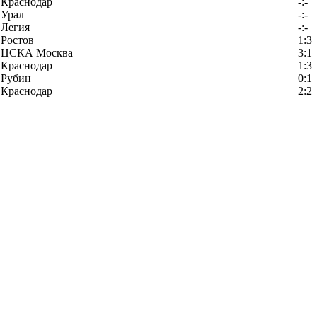
Краснодар
-:-
Урал
-:-
Легия
-:-
Ростов
1:3
ЦСКА Москва
3:1
Краснодар
1:3
Рубин
0:1
Краснодар
2:2