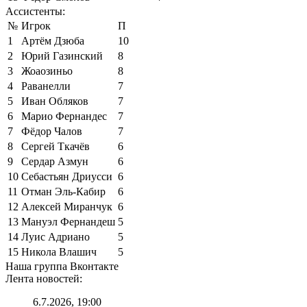
Ассистенты:
№
Игрок
П
1
Артём Дзюба
10
2
Юрий Газинский
8
3
Жоаозиньо
8
4
Раванелли
7
5
Иван Обляков
7
6
Марио Фернандес
7
7
Фёдор Чалов
7
8
Сергей Ткачёв
6
9
Сердар Азмун
6
10
Себастьян Дриусси
6
11
Отман Эль-Кабир
6
12
Алексей Миранчук
6
13
Мануэл Фернандеш
5
14
Луис Адриано
5
15
Никола Влашич
5
Наша группа Вконтакте
Лента новостей:
6.7.2026, 19:00