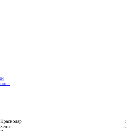
Силва
Краснодар
-:-
Зенит
-:-