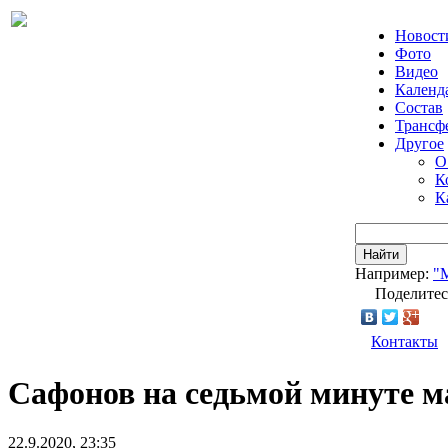
Новост
Фото
Видео
Календ
Состав
Трансф
Другое
О
К
К
Найти
Например:
"
Поделитес
Контакты
Сафонов на седьмой минуте м
22.9.2020, 23:35