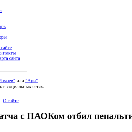
и
арь
еры
 сайте
онтакты
арта сайта
Мамаев"
или
"Ари"
ь в социальных сетях:
О сайте
атча с ПАОКом отбил пенальт